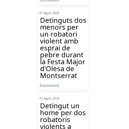
07 Agost 2026
Detinguts dos
menors per
un robatori
violent amb
esprai de
pebre durant
la Festa Major
d'Olesa de
Montserrat
Successos
07 Agost 2026
Detingut un
home per dos
robatoris
violents a