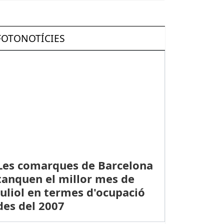
FOTONOTÍCIES
smantellades dues plantacions de marihuana a Sant Esteve Sesrovir
Les comarques de Barcelona
tanquen el millor mes de
juliol en termes d'ocupació
des del 2007