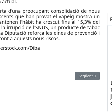
 actual.
lerta d'una preocupant consolidació de nous
escents que han provat el vapeig mostra un
antenen l'hàbit ha crescut fins al 15,3% del
a la irrupció de l'SNUS, un producte de tabac
 la Diputació reforça les eines de prevenció i
front a aquests nous riscos.
terstock.com/Diba
Article següent: De
Següent