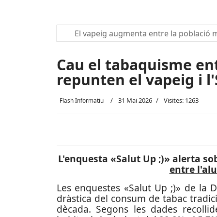
El vapeig augmenta entre la població 
Cau el tabaquisme ent
repunten el vapeig i 
31 Mai 2026
Visites: 1263
Flash Informatiu
L'enquesta «Salut Up ;)» alerta so
entre l'al
Les enquestes «Salut Up ;)» de la 
dràstica del consum de tabac tradici
dècada. Segons les dades recolli