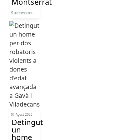
Montserrat
Successos
07 Agost 2026
Detingut
un
home