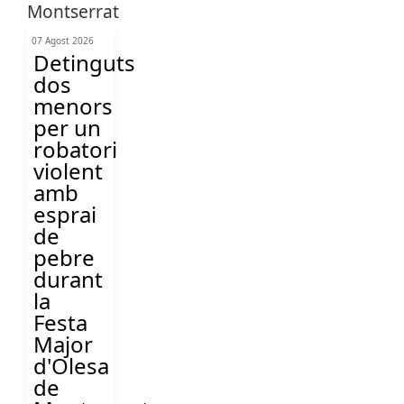
07 Agost 2026
Detinguts
dos
menors
per un
robatori
violent
amb
esprai
de
pebre
durant
la
Festa
Major
d'Olesa
de