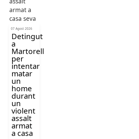
07 Agost 2026
Detingut
a
Martorell
per
intentar
matar
un
home
durant
un
violent
assalt
armat
a casa