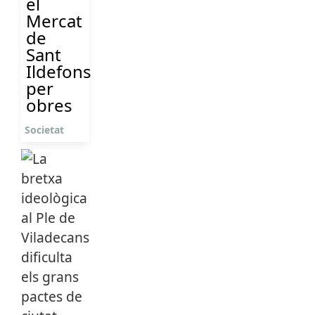
el
Mercat
de
Sant
Ildefons
per
obres
Societat