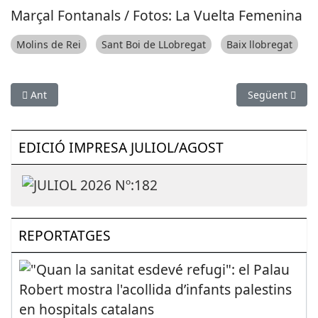
Marçal Fontanals / Fotos: La Vuelta Femenina
Molins de Rei
Sant Boi de LLobregat
Baix llobregat
Article anterior: Sant Joan Despí acollirà dos partits de les S
Article següent
Ant
Següent
EDICIÓ IMPRESA JULIOL/AGOST
REPORTATGES