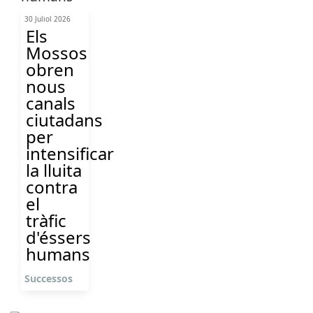
30 Juliol 2026
Els
Mossos
obren
nous
canals
ciutadans
per
intensificar
la lluita
contra
el
tràfic
d'éssers
humans
Successos