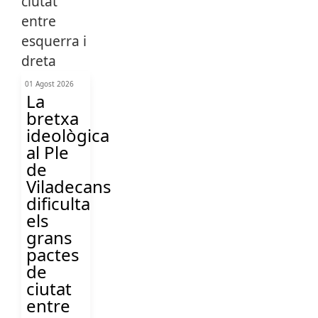
01 Agost 2026
La
bretxa
ideològica
al Ple
de
Viladecans
dificulta
els
grans
pactes
de
ciutat
entre