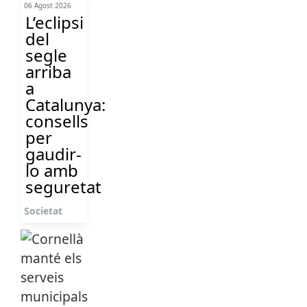
06 Agost 2026
L’eclipsi
del
segle
arriba
a
Catalunya:
consells
per
gaudir-
lo amb
seguretat
Societat