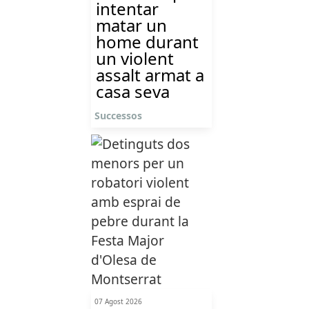
intentar
matar un
home durant
un violent
assalt armat a
casa seva
Successos
07 Agost 2026