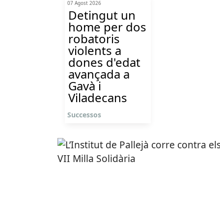
07 Agost 2026
Detingut un
home per dos
robatoris
violents a
dones d'edat
avançada a
Gavà i
Viladecans
Successos