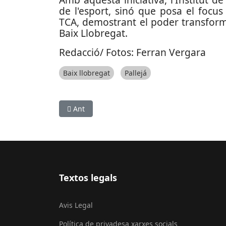
de l'esport, sinó que posa el focu
TCA, demostrant el poder transforma
Baix Llobregat.
Redacció/ Fotos: Ferran Vergara
Baix llobregat
Pallejá
Article anterior: L'RCDE Stadium torna a ser la
Ant
Textos legals
Avis Legal
Política de privadesa xarxes socials