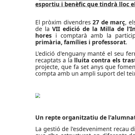
esportiu i benèfic que tindrà lloc 
El pròxim divendres
27 de març
, e
de la
VII edició de la Milla de l’I
hores
i comptarà amb la participa
primària, famílies i professorat
.
L'edició d'enguany manté el seu fer
recaptats a la
lluita contra els tra
projecte, que fa set anys que fomenta 
compta amb un ampli suport del teixi
Un repte organitzatiu de l'alumna
La gestió de l'esdeveniment recau di