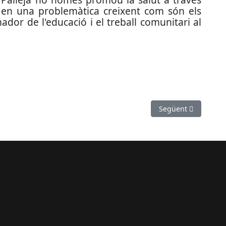
s en una problemàtica creixent com són els
dor de l'educació i el treball comunitari al
 seu de la selecció espanyola en el seu camí cap al mundial
Article següent: Al
Següent