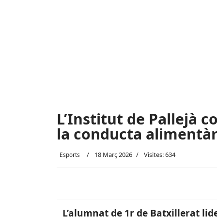
L’Institut de Pallejà c
la conducta alimentàri
18 Març 2026
Visites: 634
Esports
L’alumnat de 1r de Batxillerat li