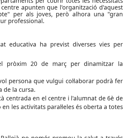
epartaments per cobrir totes les necessitats
l centre apunten que l'organització d'aquest
pte" per als joves, però alhora una "gran
tur professional.
at educativa ha previst diverses vies per
el pròxim 20 de març per dinamitzar la
ol persona que vulgui col·laborar podrà fer
a de la cursa.
tà centrada en el centre i l'alumnat de 6è de
ó en les activitats paral·leles és oberta a totes
de Pallejà no només promou la salut a través