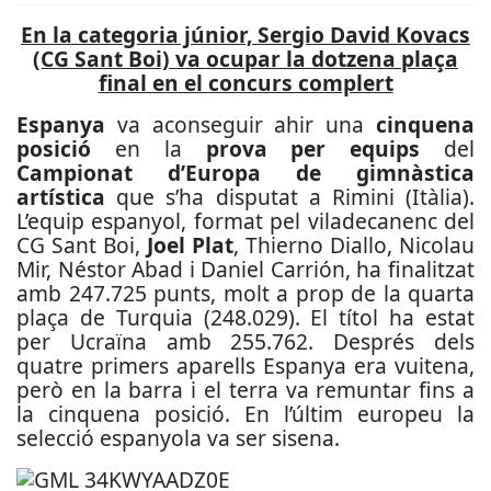
En la categoria júnior, Sergio David Kovacs
(CG Sant Boi) va ocupar la dotzena plaça
final en el concurs complert
Espanya
va aconseguir ahir una
cinquena
posició
en la
prova per equips
del
Campionat d’Europa de gimnàstica
artística
que s’ha disputat a Rimini (Itàlia).
L’equip espanyol, format pel viladecanenc del
CG Sant Boi,
Joel Plat
, Thierno Diallo, Nicolau
Mir, Néstor Abad i Daniel Carrión, ha finalitzat
amb 247.725 punts, molt a prop de la quarta
plaça de Turquia (248.029). El títol ha estat
per Ucraïna amb 255.762. Després dels
quatre primers aparells Espanya era vuitena,
però en la barra i el terra va remuntar fins a
la cinquena posició. En l’últim europeu la
selecció espanyola va ser sisena.