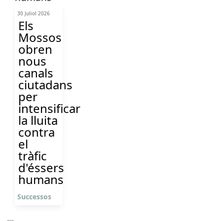
30 Juliol 2026
Els
Mossos
obren
nous
canals
ciutadans
per
intensificar
la lluita
contra
el
tràfic
d'éssers
humans
Successos