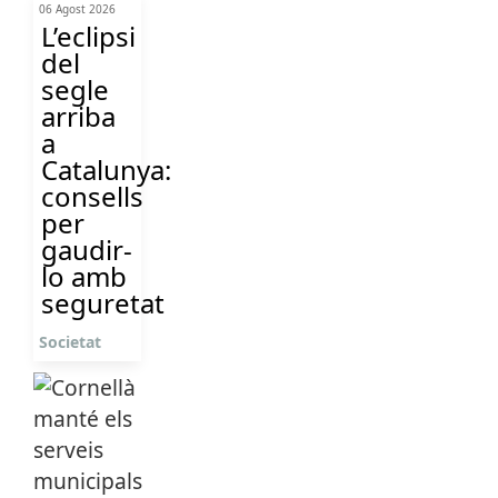
06 Agost 2026
L’eclipsi
del
segle
arriba
a
Catalunya:
consells
per
gaudir-
lo amb
seguretat
Societat