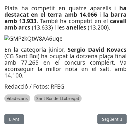
Plata ha competit en quatre aparells i
ha
destacat en el terra amb 14.066
i
la barra
amb 13.933
. També ha competit en el
cavall
amb arcs
(13.633) i les
anelles
(13.200).
En la categoria júnior,
Sergio David Kovacs
(CG Sant Boi) ha ocupat la dotzena plaça final
amb 77.265 en el concurs complert. Va
aconseguir la millor nota en el salt, amb
14.100.
Redacció / Fotos: RFEG
Viladecans
Sant Boi de LLobregat
Article anterior: Participació baixllobregatina a l’Europeu fem
Article següen
Ant
Següent