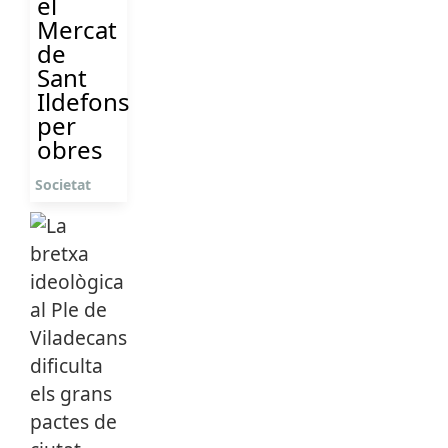
el
Mercat
de
Sant
Ildefons
per
obres
Societat