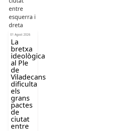
01 Agost 2026
La
bretxa
ideològica
al Ple
de
Viladecans
dificulta
els
grans
pactes
de
ciutat
entre