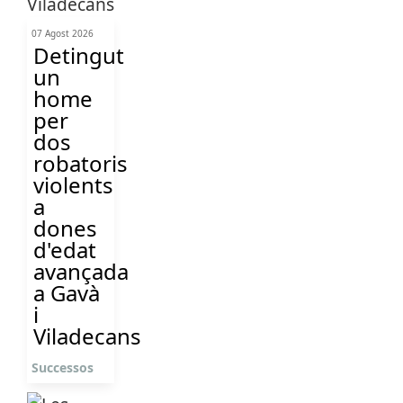
07 Agost 2026
Detingut
un
home
per
dos
robatoris
violents
a
dones
d'edat
avançada
a Gavà
i
Viladecans
Successos