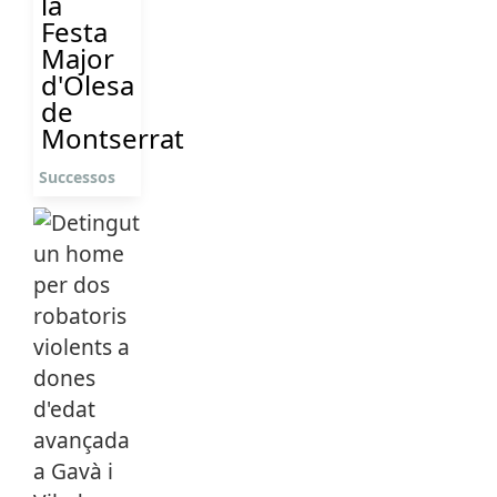
la
Festa
Major
d'Olesa
de
Montserrat
Successos