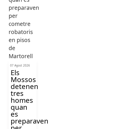
07 Agost 2026
Els
Mossos
detenen
tres
homes
quan
es
preparaven
per