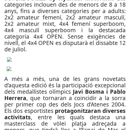
categories inclouen des de menors de 8 a 18
anys, fins a diverses categories per a adults:
2x2 amateur femení, 2x2 amateur masculí,
2x2 amateur mixt, 4x4 femení superboom,
4x4 masculí superboom i la destacada
categoria 4x4 OPEN. Sense exigències de
nivell, el 4x4 OPEN es disputarà el dissabte 12
de juliol.
A més a més, una de les grans novetats
d’aquesta edició és la participació excepcional
dels medallistes olímpics
Javi Bosma i Pablo
Herrera
, que tornaran a coincidir a la sorra
per primer cop des dels Jocs d’Atenes 2004.
Els dos esportistes
protagonitzaran diverses
activitats
, entre les quals destaca una
masterclass de vòlei platja adreçada a
menors, que tindrà lloc a l’Espai de Mar el