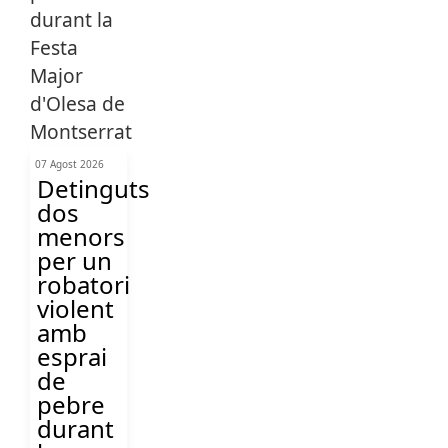
07 Agost 2026
Detinguts
dos
menors
per un
robatori
violent
amb
esprai
de
pebre
durant