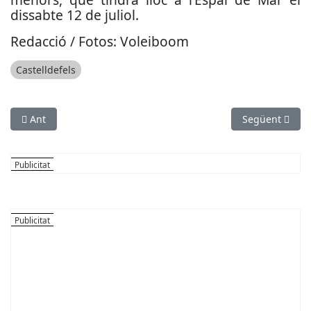
dissabte 12 de juliol.
Redacció / Fotos: Voleiboom
Castelldefels
Article anterior: Es presenta a Esplugues la Supercopa de Ca
Article següen
Ant
Següent