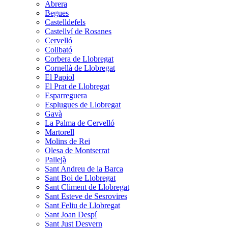
Abrera
Begues
Castelldefels
Castellví de Rosanes
Cervelló
Collbató
Corbera de Llobregat
Cornellà de Llobregat
El Papiol
El Prat de Llobregat
Esparreguera
Esplugues de Llobregat
Gavà
La Palma de Cervelló
Martorell
Molins de Rei
Olesa de Montserrat
Pallejà
Sant Andreu de la Barca
Sant Boi de Llobregat
Sant Climent de Llobregat
Sant Esteve de Sesrovires
Sant Feliu de Llobregat
Sant Joan Despí
Sant Just Desvern