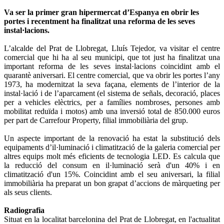
Va ser la primer gran hipermercat d’Espanya en obrir les
portes i recentment ha finalitzat una reforma de les seves
instal·lacions.
L’alcalde del Prat de Llobregat, Lluís Tejedor, va visitar el centre
comercial que hi ha al seu municipi, que tot just ha finalitzat una
important reforma de les seves instal·lacions coincidint amb el
quarantè aniversari. El centre comercial, que va obrir les portes l’any
1973, ha modernitzat la seva façana, elements de l’interior de la
instal·lació i de l’aparcament (el sistema de señals, decoració, places
per a vehicles elèctrics, per a famílies nombroses, persones amb
mobilitat reduïda i motos) amb una inversió total de 850.000 euros
per part de Carrefour Property, filial immobiliària del grup.
Un aspecte important de la renovació ha estat la substitució dels
equipaments d’il·luminació i climatització de la galeria comercial per
altres equips molt més eficients de tecnologia LED. Es calcula que
la reducció del consum en il·luminació serà d'un 40% i en
climatització d'un 15%. Coincidint amb el seu aniversari, la filial
immobiliària ha preparat un bon grapat d’accions de màrqueting per
als seus clients.
Radiografia
Situat en la localitat barcelonina del Prat de Llobregat, en l'actualitat