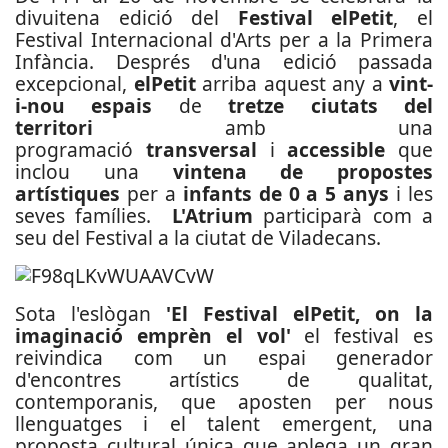
divuitena edició del
Festival elPetit
, el
Festival Internacional d'Arts per a la Primera
Infància. Després d'una edició passada
excepcional,
elPetit
arriba aquest any a
vint-
i-nou espais
de
tretze ciutats del
territori
amb una
programació
transversal
i
accessible
que
inclou una
vintena de propostes
artístiques
per a
infants de 0 a 5 anys
i les
seves famílies.
L'Atrium
participarà com a
seu del Festival a la ciutat de Viladecans.
Sota l'eslògan
'El Festival elPetit, on la
imaginació emprèn el vol'
el festival es
reivindica com un espai generador
d'encontres artístics de qualitat,
contemporanis, que aposten per nous
llenguatges i el talent emergent, una
proposta cultural única que aplega un gran