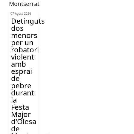
07 Agost 2026
Detinguts
dos
menors
per un
robatori
violent
amb
esprai
de
pebre
durant
la
Festa
Major
d'Olesa
de