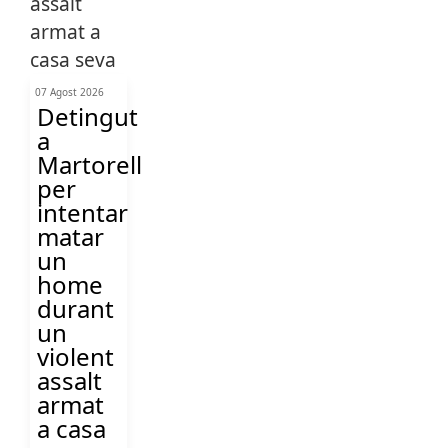
07 Agost 2026
Detingut
a
Martorell
per
intentar
matar
un
home
durant
un
violent
assalt
armat
a casa