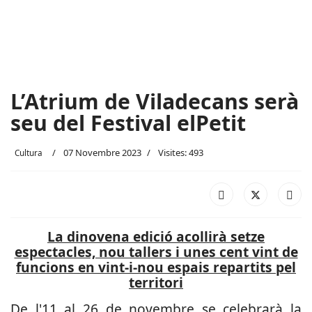
L’Atrium de Viladecans serà
seu del Festival elPetit
07 Novembre 2023
Visites: 493
Cultura
La dinovena edició acollirà setze
espectacles, nou tallers i unes cent vint de
funcions en vint-i-nou espais repartits pel
territori
De l'11 al 26 de novembre se celebrarà la