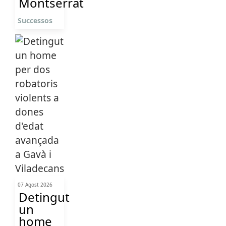
Montserrat
Successos
07 Agost 2026
Detingut
un
home