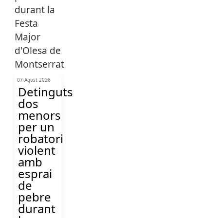
07 Agost 2026
Detinguts
dos
menors
per un
robatori
violent
amb
esprai
de
pebre
durant