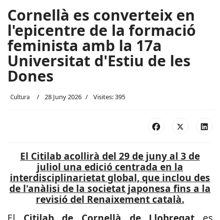
Cornellà es converteix en
l'epicentre de la formació
feminista amb la 17a
Universitat d'Estiu de les
Dones
28 Juny 2026
Visites: 395
Cultura
El Citilab acollirà del 29 de juny al 3 de
juliol una edició centrada en la
interdisciplinarietat global, que inclou des
de l'anàlisi de la societat japonesa fins a la
revisió del Renaixement català.
El
Citilab de Cornellà de Llobregat
es