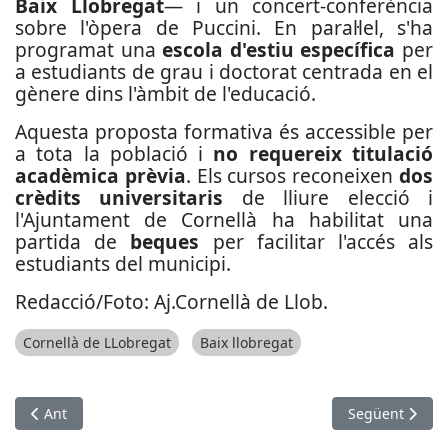
Baix Llobregat
— i un concert-conferència
sobre l'òpera de Puccini. En paral·lel, s'ha
programat una
escola d'estiu específica
per
a estudiants de grau i doctorat centrada en el
gènere dins l'àmbit de l'educació.
Aquesta proposta formativa és accessible per
a tota la població i
no requereix titulació
acadèmica prèvia
. Els cursos reconeixen
dos
crèdits universitaris
de lliure elecció i
l'Ajuntament de Cornellà ha habilitat una
partida de
beques
per facilitar l'accés als
estudiants del municipi.
Redacció/Foto: Aj.Cornellà de Llob.
Cornellà de LLobregat
Baix llobregat
Article anterior: Noves troballes a la Cova Gran de Collbató ob
Article següent
Ant
Següent