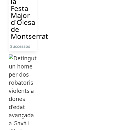
la
Festa
Major
d'Olesa
de
Montserrat
Successos