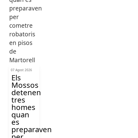
07 Agost 2026
Els
Mossos
detenen
tres
homes
quan
es
preparaven
per