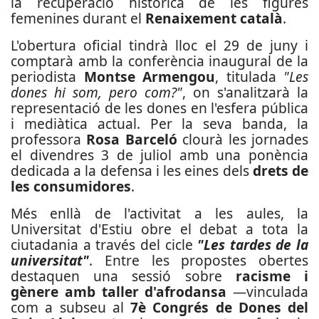
la recuperació històrica de les figures
femenines durant el
Renaixement català
.
L'obertura oficial tindrà lloc el 29 de juny i
comptarà amb la conferència inaugural de la
periodista
Montse Armengou
, titulada
"Les
dones hi som, pero com?"
, on s'analitzarà la
representació de les dones en l'esfera pública
i mediàtica actual. Per la seva banda, la
professora
Rosa Barceló
clourà les jornades
el divendres 3 de juliol amb una ponència
dedicada a la defensa i les eines dels
drets de
les consumidores
.
Més enllà de l'activitat a les aules, la
Universitat d'Estiu obre el debat a tota la
ciutadania a través del cicle
"Les tardes de la
universitat"
. Entre les propostes obertes
destaquen una sessió sobre
racisme i
gènere amb taller d'afrodansa
—vinculada
com a subseu al
7è Congrés de Dones del