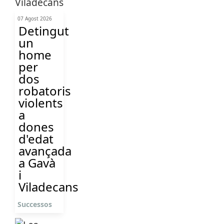
07 Agost 2026
Detingut
un
home
per
dos
robatoris
violents
a
dones
d'edat
avançada
a Gavà
i
Viladecans
Successos