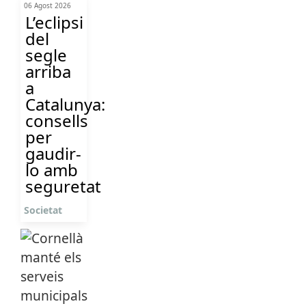
06 Agost 2026
L’eclipsi
del
segle
arriba
a
Catalunya:
consells
per
gaudir-
lo amb
seguretat
Societat