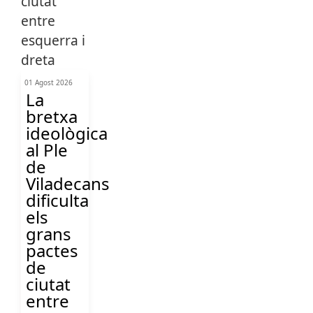
01 Agost 2026
La
bretxa
ideològica
al Ple
de
Viladecans
dificulta
els
grans
pactes
de
ciutat
entre