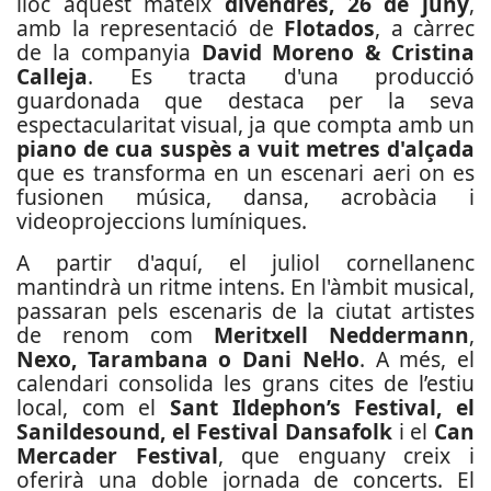
lloc aquest mateix
divendres, 26 de juny
,
amb la representació de
Flotados
, a càrrec
de la companyia
David Moreno & Cristina
Calleja
. Es tracta d'una producció
guardonada que destaca per la seva
espectacularitat visual, ja que compta amb un
piano de cua suspès a vuit metres d'alçada
que es transforma en un escenari aeri on es
fusionen música, dansa, acrobàcia i
videoprojeccions lumíniques.
A partir d'aquí, el juliol cornellanenc
mantindrà un ritme intens. En l'àmbit musical,
passaran pels escenaris de la ciutat artistes
de renom com
Meritxell Neddermann
,
Nexo, Tarambana o Dani Nel·lo
. A més, el
calendari consolida les grans cites de l’estiu
local, com el
Sant Ildephon’s Festival, el
Sanildesound, el Festival Dansafolk
i el
Can
Mercader Festival
, que enguany creix i
oferirà una doble jornada de concerts. El