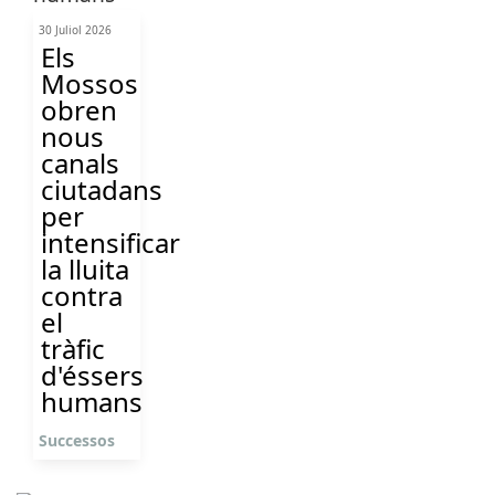
30 Juliol 2026
Els
Mossos
obren
nous
canals
ciutadans
per
intensificar
la lluita
contra
el
tràfic
d'éssers
humans
Successos