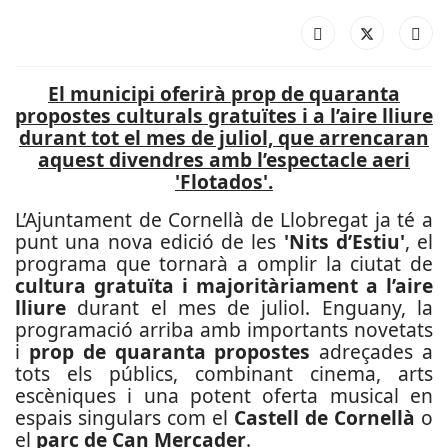
El municipi oferirà prop de quaranta
propostes culturals gratuïtes i a l’aire lliure
durant tot el mes de juliol, que arrencaran
aquest divendres amb l’espectacle aeri
'Flotados'.
L’Ajuntament de Cornellà de Llobregat ja té a
punt una nova edició de les
'Nits d’Estiu'
, el
programa que tornarà a omplir la ciutat de
cultura gratuïta i majoritàriament a l’aire
lliure
durant el mes de juliol. Enguany, la
programació arriba amb importants novetats
i
prop de quaranta propostes
adreçades a
tots els públics, combinant cinema, arts
escèniques i una potent oferta musical en
espais singulars com el
Castell de Cornellà
o
el
parc de Can Mercader
.