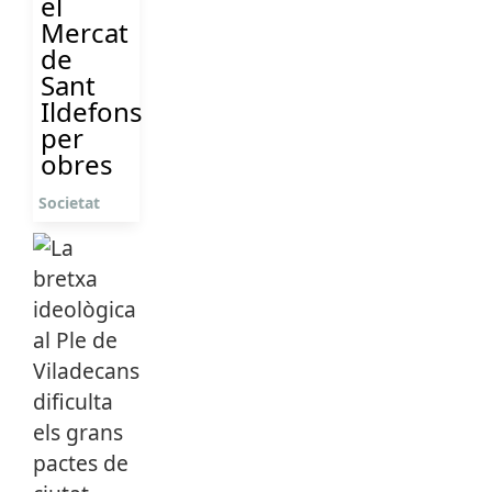
el
Mercat
de
Sant
Ildefons
per
obres
Societat