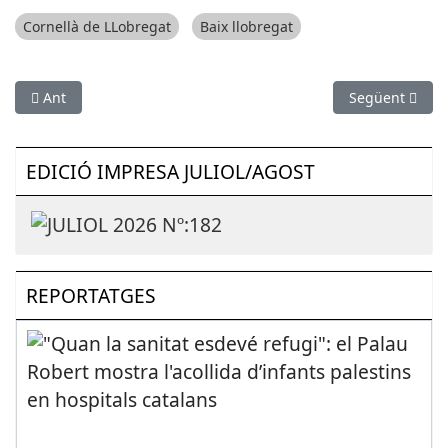
Cornellà de LLobregat
Baix llobregat
Article anterior: El talent de la Formació Professional del Bai
Article següent
Ant
Següent
EDICIÓ IMPRESA JULIOL/AGOST
REPORTATGES