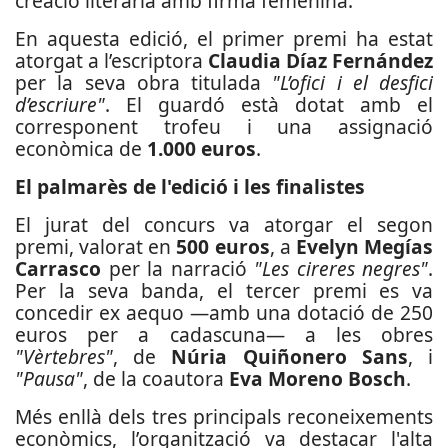
creació literària amb firma femenina.
En aquesta edició, el primer premi ha estat
atorgat a l’escriptora
Claudia Díaz Fernández
per la seva obra titulada
"L’ofici i el desfici
d’escriure"
. El guardó està dotat amb el
corresponent trofeu i una assignació
econòmica de
1.000 euros
.
El palmarès de l'edició i les finalistes
El jurat del concurs va atorgar el segon
premi, valorat en
500 euros
, a
Evelyn Megías
Carrasco
per la narració
"Les cireres negres"
.
Per la seva banda, el tercer premi es va
concedir ex aequo —amb una dotació de 250
euros per a cadascuna— a les obres
"Vèrtebres"
, de
Núria Quiñonero Sans
, i
"Pausa"
, de la coautora
Eva Moreno Bosch
.
Més enllà dels tres principals reconeixements
econòmics, l’organització va destacar l'alta