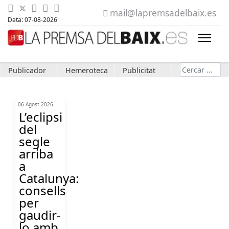
mail@lapremsadelbaix.es
Data: 07-08-2026
Cerca
Publicador
Hemeroteca
Publicitat
06 Agost 2026
L’eclipsi
del
segle
arriba
a
Catalunya:
consells
per
gaudir-
lo amb