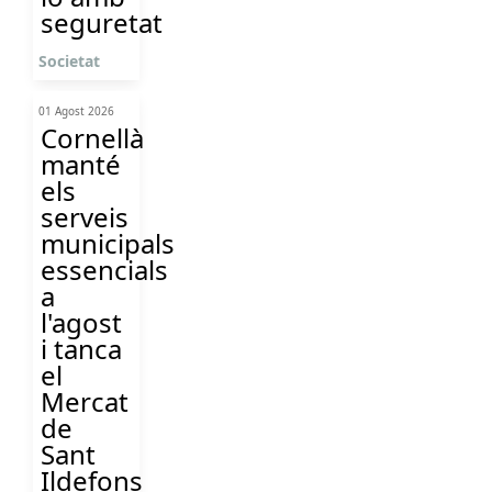
seguretat
Societat
01 Agost 2026
Cornellà
manté
els
serveis
municipals
essencials
a
l'agost
i tanca
el
Mercat
de
Sant
Ildefons