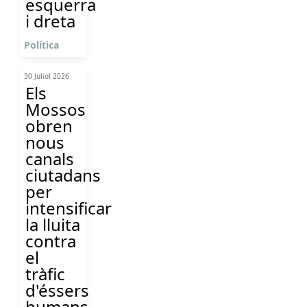
esquerra
i dreta
Política
30 Juliol 2026
Els
Mossos
obren
nous
canals
ciutadans
per
intensificar
la lluita
contra
el
tràfic
d'éssers
humans