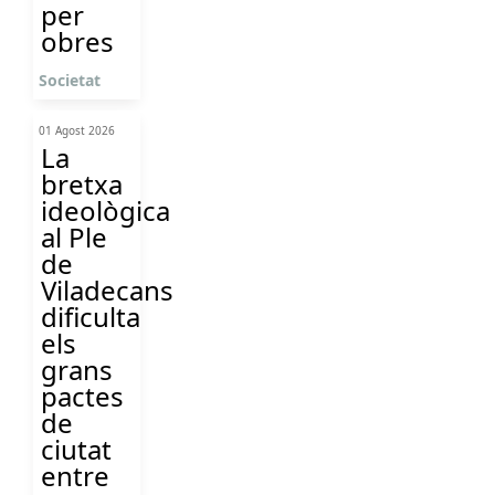
per
obres
Societat
01 Agost 2026
La
bretxa
ideològica
al Ple
de
Viladecans
dificulta
els
grans
pactes
de
ciutat
entre