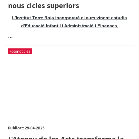
nous cicles superiors
L'Institut Torre Roja incorporarà el curs vinent estudis
d'Educació Infantil i Administració i Finances,
...
Fotonotícies
Publicat: 29-04-2025
L'Ateneu de les Arts transforma la