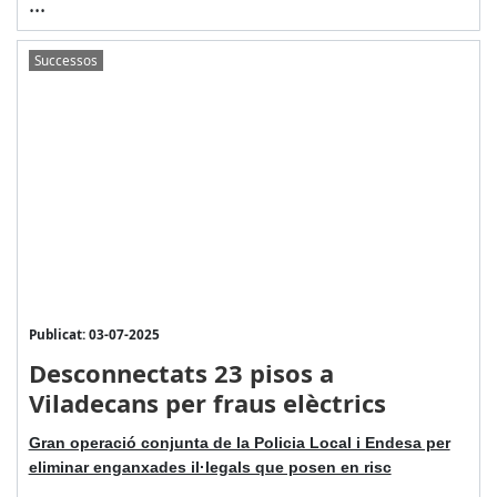
...
Successos
Publicat: 03-07-2025
Desconnectats 23 pisos a
Viladecans per fraus elèctrics
Gran operació conjunta de la Policia Local i Endesa per
eliminar enganxades il·legals que posen en risc