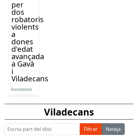
per
dos
robatoris
violents
a
dones
d'edat
avançada
a Gavà
i
Viladecans
Successos
Viladecans
Escriu part del títol
Filtrar
Neteja