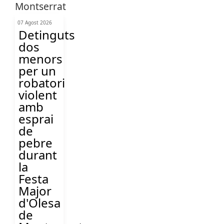
07 Agost 2026
Detinguts
dos
menors
per un
robatori
violent
amb
esprai
de
pebre
durant
la
Festa
Major
d'Olesa
de