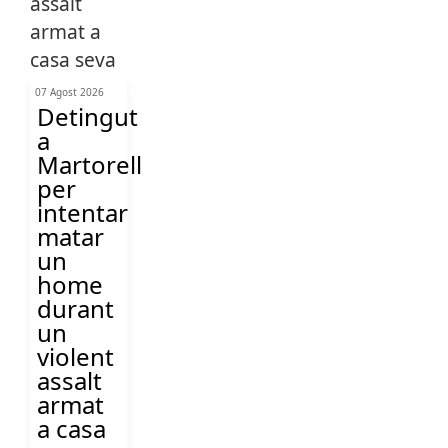
07 Agost 2026
Detingut
a
Martorell
per
intentar
matar
un
home
durant
un
violent
assalt
armat
a casa