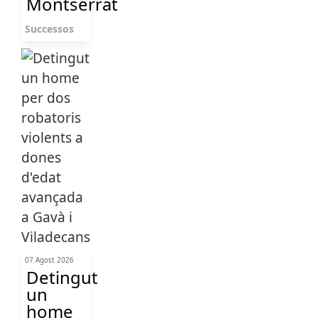
Montserrat
Successos
07 Agost 2026
Detingut
un
home