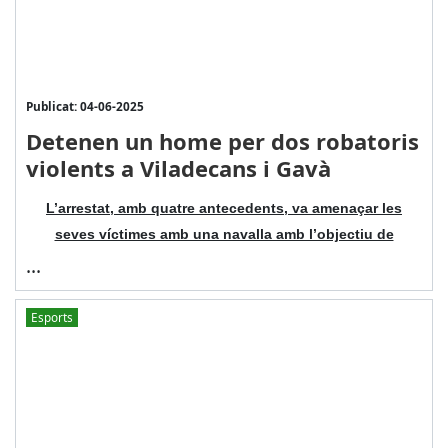
Publicat: 04-06-2025
Detenen un home per dos robatoris
violents a Viladecans i Gavà
L’arrestat, amb quatre antecedents, va amenaçar les
seves víctimes amb una navalla amb l’objectiu de
...
Esports