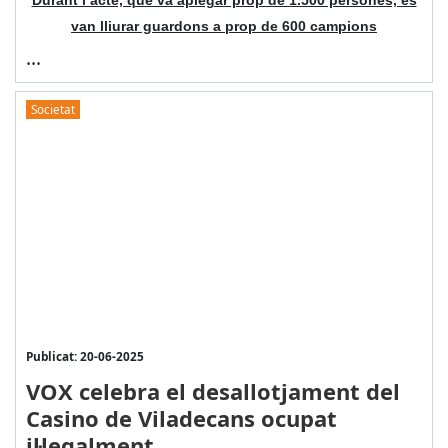
Durant l’acte, que va aplegar prop de 1.500 persones, es
van lliurar guardons a prop de 600 campions
...
Societat
Publicat: 20-06-2025
VOX celebra el desallotjament del
Casino de Viladecans ocupat
il·legalment