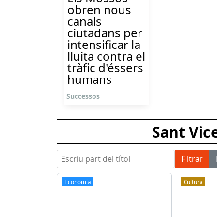
obren nous
canals
ciutadans per
intensificar la
lluita contra el
tràfic d'éssers
humans
Successos
Sant Vic
Escriu part del títol
Filtrar
Economia
Cultura