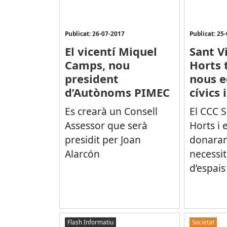
Publicat: 26-07-2017
Publicat: 25
El vicentí Miquel
Sant V
Camps, nou
Horts 
president
nous 
d’Autònoms PIMEC
cívics 
Es crearà un Consell
El CCC S
Assessor que serà
Horts i 
presidit per Joan
donaran
Alarcón
necessit
d’espais
Flash Informatiu
Societat