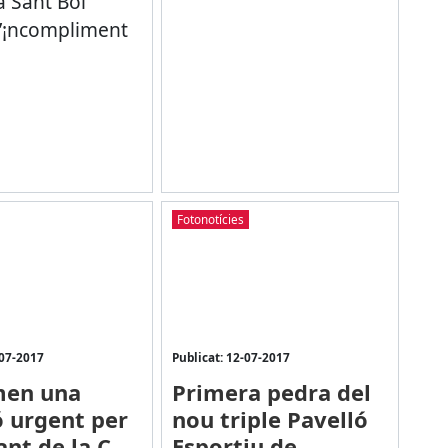
a Sant Boi
l’¡ncompliment
Fotonotícies
-07-2017
Publicat: 12-07-2017
men una
Primera pedra del
ó urgent per
nou triple Pavelló
ant de la C-
Esportiu de