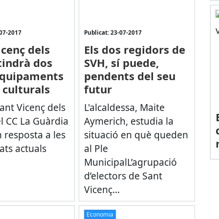
-07-2017
Publicat: 23-07-2017
icenç dels
Els dos regidors de
tindrà dos
SVH, sí puede,
equipaments
pendents del seu
i culturals
futur
ant Vicenç dels
L'alcaldessa, Maite
el CC La Guàrdia
Aymerich, estudia la
 resposta a les
situació en què queden
ats actuals
al Ple
MunicipalL’agrupació
d’electors de Sant
Vicenç...
Economia