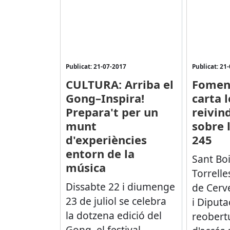
Publicat: 21-07-2017
Publicat: 21
CULTURA: Arriba el
Foment
Gong–Inspira!
carta l
Prepara't per un
reivin
munt
sobre l
d'experiències
245
entorn de la
Sant Boi
música
Torrell
Dissabte 22 i diumenge
de Cerve
23 de juliol se celebra
i Diputa
la dotzena edició del
reobertu
Gong, el festival