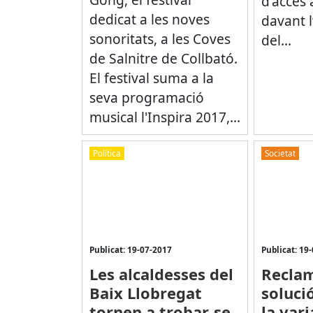
d'accés 
dedicat a les noves
davant 
sonoritats, a les Coves
del...
de Salnitre de Collbató.
El festival suma a la
seva programació
musical l'Inspira 2017,...
Política
Societat
Publicat: 19-07-2017
Publicat: 19
Les alcaldesses del
Recla
Baix Llobregat
soluci
tornen a trobar-se
la vari