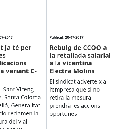
-07-2017
Publicat: 20-07-2017
 ja té per
Rebuig de CCOO a
es
la retallada salarial
dicacions
a la vicentina
a variant C-
Electra Molins
El sindicat adverteix a
, Sant Vicenç,
l’empresa que si no
es, Santa Coloma
retira la mesura
lló, Generalitat
prendrà les accions
ció reclamen la
oportunes
ra del vial