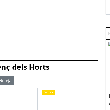
enç dels Horts
Neteja
Política