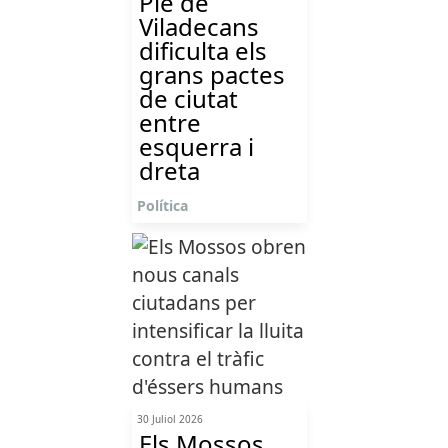
Ple de
Viladecans
dificulta els
grans pactes
de ciutat
entre
esquerra i
dreta
Política
30 Juliol 2026
Els Mossos