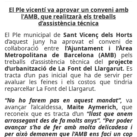
El Ple vicentí va aprovar un conveni amb
l'AMB, que realitzarà els treballs
d’assistència técnica
El Ple municipal de
Sant Vicenç dels Horts
d’aquest juny ha aprovat el conveni de
col·laboració entre
l’Ajuntament i l’Àrea
Metropolitana de Barcelona (AMB)
pels
treballs d’assistència tècnica del
projecte
d’urbanització de La Font del Llargarut.
Es
tracta d’un pas inicial que ha de servir per
avaluar les feines i els costos que tindria
reparcel·lar La Font del Llargarut.
“No ho farem pas en aquest mandat”,
va
avançar l’alcaldessa,
Maite Aymerich,
que
reconeix que es tracta d’un
“llast que anem
arrossegant des de fa molts anys”. “Per poder
avançar s’ha de fer amb molta delicadesa i
per això demanem que l’AMB ens faci un cop