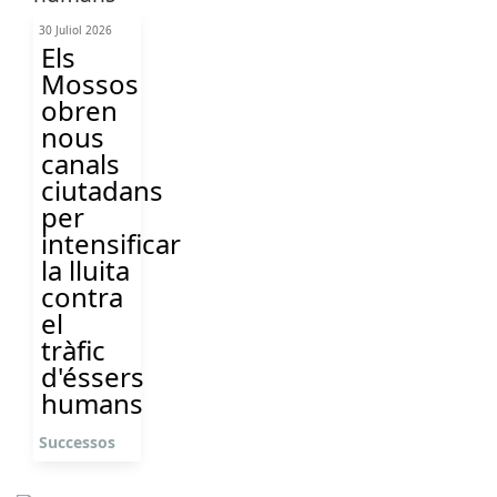
30 Juliol 2026
Els
Mossos
obren
nous
canals
ciutadans
per
intensificar
la lluita
contra
el
tràfic
d'éssers
humans
Successos