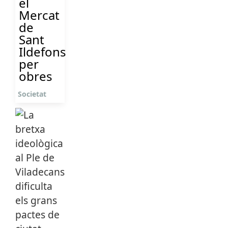
el
Mercat
de
Sant
Ildefons
per
obres
Societat