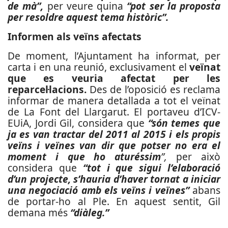
de mà”,
per veure quina
“pot ser la proposta
per resoldre aquest tema històric”.
Informen als veïns afectats
De moment, l’Ajuntament ha informat, per
carta i en una reunió, exclusivament el
veïnat
que es veuria afectat per les
reparcel·lacions.
Des de l’oposició es reclama
informar de manera detallada a tot el veïnat
de La Font del Llargarut. El portaveu d’ICV-
EUiA, Jordi Gil, considera que
“són temes que
ja es van tractar del 2011 al 2015 i els propis
veïns i veïnes van dir que potser no era el
moment i que ho aturéssim
”,
per això
considera que
“tot i que sigui l’elaboració
d’un projecte, s’hauria d’haver tornat a iniciar
una negociació amb els veïns i veïnes”
abans
de portar-ho al Ple. En aquest sentit, Gil
demana més
“diàleg.”