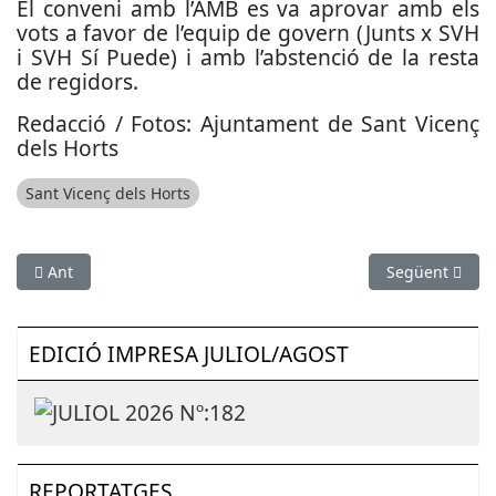
El conveni amb l’AMB es va aprovar amb els
vots a favor de l’equip de govern (Junts x SVH
i SVH Sí Puede) i amb l’abstenció de la resta
de regidors.
Redacció / Fotos: Ajuntament de Sant Vicenç
dels Horts
Sant Vicenç dels Horts
Article anterior: Premiat l’Ajuntament d’Esplugues pel foment 
Article següent
Ant
Següent
EDICIÓ IMPRESA JULIOL/AGOST
REPORTATGES