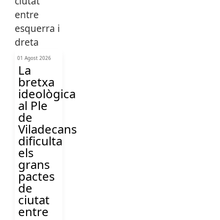
01 Agost 2026
La
bretxa
ideològica
al Ple
de
Viladecans
dificulta
els
grans
pactes
de
ciutat
entre