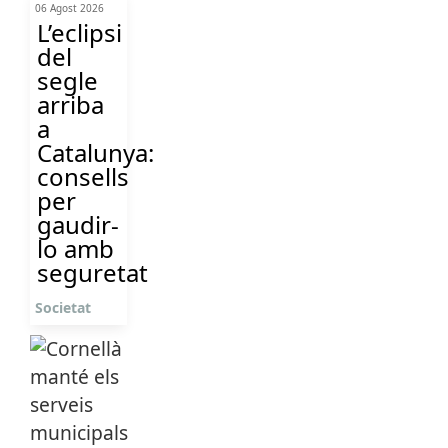
06 Agost 2026
L’eclipsi
del
segle
arriba
a
Catalunya:
consells
per
gaudir-
lo amb
seguretat
Societat