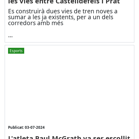
les vies entre Castelldefels i Prat
Es construirà dues vies de tren noves a
sumar a les ja existents, per a un dels
corredors amb més
...
Esports
Publicat: 03-07-2024
L'atleta Paul McGrath va ser escollit