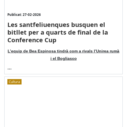
Publicat: 27-02-2026
Les santfeliuenques busquen el
bitllet per a quarts de final de la
Conference Cup
L’equip de Bea Espinosa tindrà com a rivals l’Unirea rumà
i el Bogliasco
...
Cultura