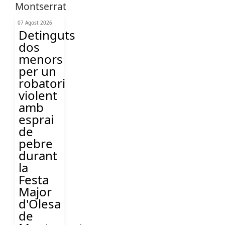
07 Agost 2026
Detinguts
dos
menors
per un
robatori
violent
amb
esprai
de
pebre
durant
la
Festa
Major
d'Olesa
de