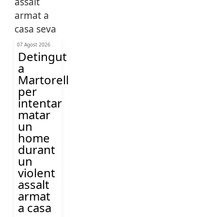
07 Agost 2026
Detingut
a
Martorell
per
intentar
matar
un
home
durant
un
violent
assalt
armat
a casa