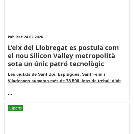
Publicat: 24-02-2026
L’eix del Llobregat es postula com
el nou Silicon Valley metropolità
sota un únic patró tecnològic
Les ciutats de Sant Boi, Esplugues, Sant Feliu i
Viladecans sumaran més de 78.500 llocs de treball d’alt
...
Esports