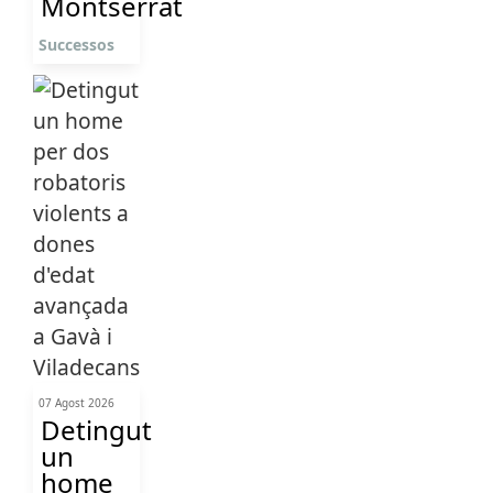
Montserrat
Successos
07 Agost 2026
Detingut
un
home