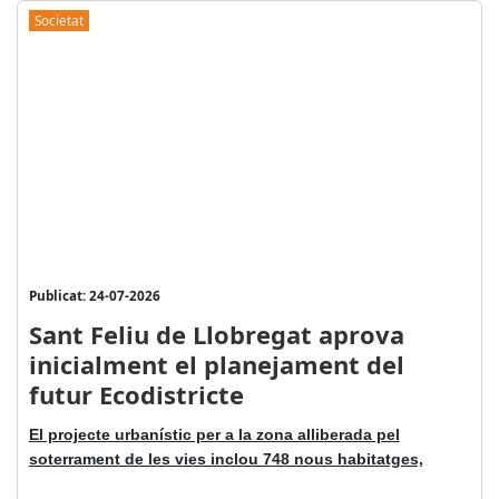
Societat
Publicat: 24-07-2026
Sant Feliu de Llobregat aprova
inicialment el planejament del
futur Ecodistricte
El projecte urbanístic per a la zona alliberada pel
soterrament de les vies inclou 748 nous habitatges,