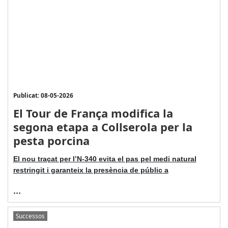
Publicat: 08-05-2026
El Tour de França modifica la
segona etapa a Collserola per la
pesta porcina
El nou traçat per l’N-340 evita el pas pel medi natural
restringit i garanteix la presència de públic a
...
Successos