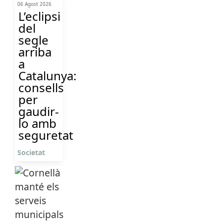
06 Agost 2026
L’eclipsi
del
segle
arriba
a
Catalunya:
consells
per
gaudir-
lo amb
seguretat
Societat