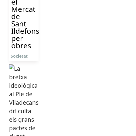
el
Mercat
de
Sant
Ildefons
per
obres
Societat