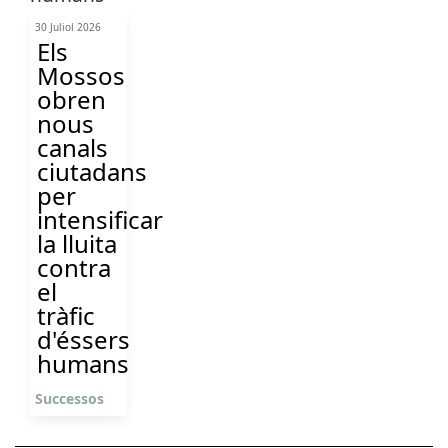
30 Juliol 2026
Els
Mossos
obren
nous
canals
ciutadans
per
intensificar
la lluita
contra
el
tràfic
d'éssers
humans
Successos