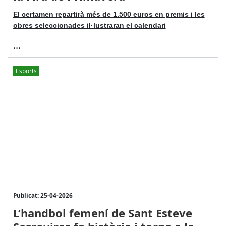
El certamen repartirà més de 1.500 euros en premis i les
obres seleccionades il·lustraran el calendari
...
Esports
Publicat: 25-04-2026
L’handbol femení de Sant Esteve