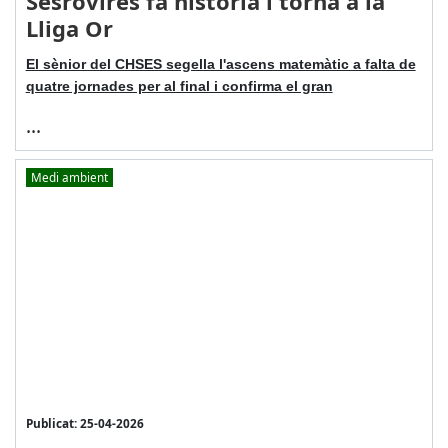
Sesrovires fa història i torna a la
Lliga Or
El sènior del CHSES segella l'ascens matemàtic a falta de
quatre jornades per al final i confirma el gran
...
Medi ambient
Publicat: 25-04-2026