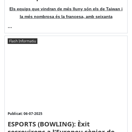
Els equips que vindran de més lluny són els de Taiwan i
la més nombrosa és la francesa, amb seixanta
...
Flash Informatiu
Publicat: 06-07-2025
ESPORTS (BOWLING): Èxit
sesrovirenc a l’Europeu sènior de