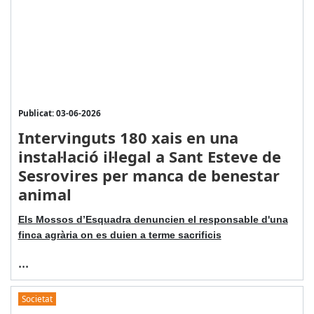
Publicat: 03-06-2026
Intervinguts 180 xais en una
instal·lació il·legal a Sant Esteve de
Sesrovires per manca de benestar
animal
Els Mossos d’Esquadra denuncien el responsable d'una
finca agrària on es duien a terme sacrificis
...
Societat