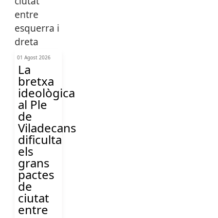
01 Agost 2026
La
bretxa
ideològica
al Ple
de
Viladecans
dificulta
els
grans
pactes
de
ciutat
entre