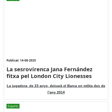
Publicat: 14-08-2025
La sesrovirenca Jana Fernández
fitxa pel London City Lionesses
La jugadora, de 23 anys, deixarà el Barça on milita des de
l’any 2014
Esports