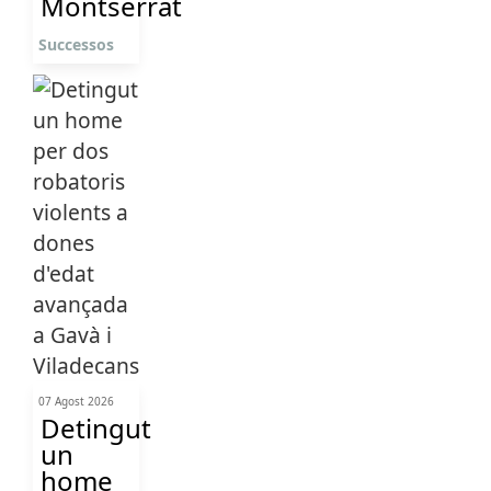
Montserrat
Successos
07 Agost 2026
Detingut
un
home