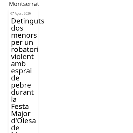
07 Agost 2026
Detinguts
dos
menors
per un
robatori
violent
amb
esprai
de
pebre
durant
la
Festa
Major
d'Olesa
de