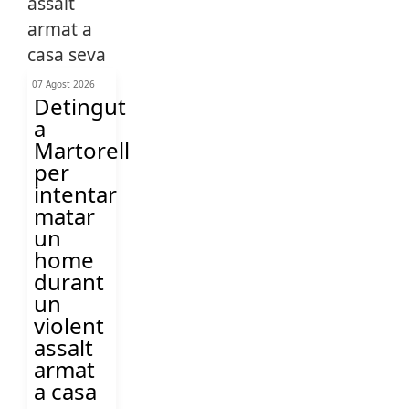
07 Agost 2026
Detingut
a
Martorell
per
intentar
matar
un
home
durant
un
violent
assalt
armat
a casa