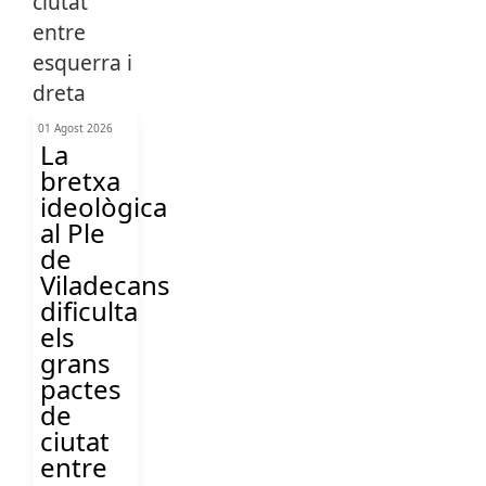
01 Agost 2026
La
bretxa
ideològica
al Ple
de
Viladecans
dificulta
els
grans
pactes
de
ciutat
entre