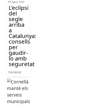
06 Agost 2026
L’eclipsi
del
segle
arriba
a
Catalunya:
consells
per
gaudir-
lo amb
seguretat
Societat