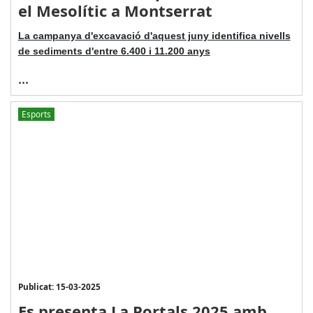
el Mesolític a Montserrat
La campanya d'excavació d'aquest juny identifica nivells
de sediments d'entre 6.400 i 11.200 anys
...
Esports
Publicat: 15-03-2025
Es presenta La Portals 2025 amb