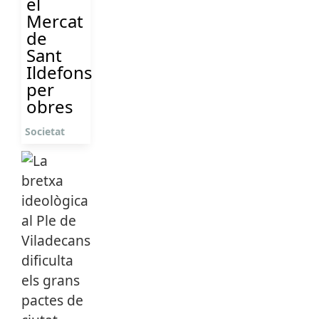
el
Mercat
de
Sant
Ildefons
per
obres
Societat