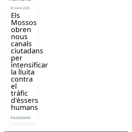
30 Juliol 2026
Els
Mossos
obren
nous
canals
ciutadans
per
intensificar
la lluita
contra
el
tràfic
d'éssers
humans
Successos