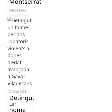
Montserrat
Successos
07 Agost 2026
Detingut
un
home