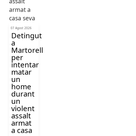
07 Agost 2026
Detingut
a
Martorell
per
intentar
matar
un
home
durant
un
violent
assalt
armat
a casa