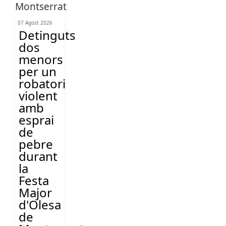
07 Agost 2026
Detinguts
dos
menors
per un
robatori
violent
amb
esprai
de
pebre
durant
la
Festa
Major
d'Olesa
de