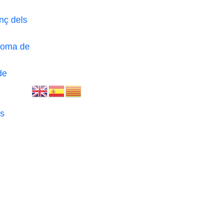
nç dels
loma de
de
s