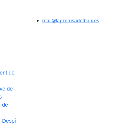
mail@lapremsadelbaix.es
ent de
ve de
s
u de
n Despí