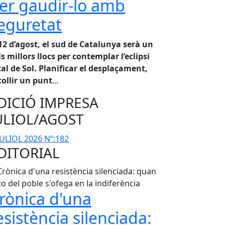
er gaudir-lo amb
eguretat
 12 d’agost, el sud de Catalunya serà un
ls millors llocs per contemplar l’eclipsi
tal de Sol. Planificar el desplaçament,
collir un punt
...
DICIÓ IMPRESA
ULIOL/AGOST
DITORIAL
rònica d'una
esistència silenciada: