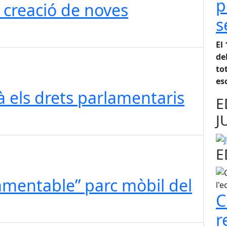
p
creació de noves
s
El
de
to
es
à els drets parlamentaris
E
J
E
amentable” parc mòbil del
C
r