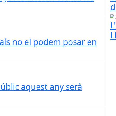
d
L
L
país no el podem posar en
públic aquest any serà