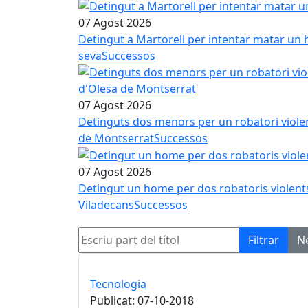
07 Agost 2026
Detingut a Martorell per intentar matar un 
seva
Successos
07 Agost 2026
Detinguts dos menors per un robatori viole
de Montserrat
Successos
07 Agost 2026
Detingut un home per dos robatoris violent
Viladecans
Successos
Escriu part del títol
Filtrar
N
Tecnologia
Publicat: 07-10-2018