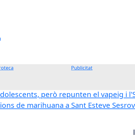
u
oteca
Publicitat
dolescents, però repunten el vapeig i l
ons de marihuana a Sant Esteve Sesrovi