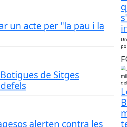
q
s
r un acte per "la pau i la
i
Una
pol
F
s Botigues de Sitges
ldefels
L
B
m
t
pagesos alerten contra les