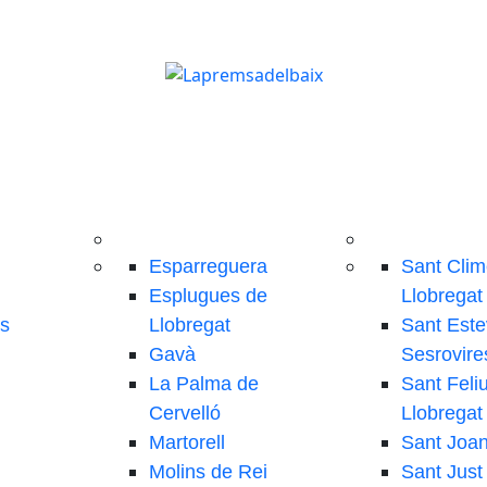
Esparreguera
Sant Clim
Esplugues de
Llobregat
ls
Llobregat
Sant Este
Gavà
Sesrovire
La Palma de
Sant Feli
Cervelló
Llobregat
Martorell
Sant Joa
Molins de Rei
Sant Just