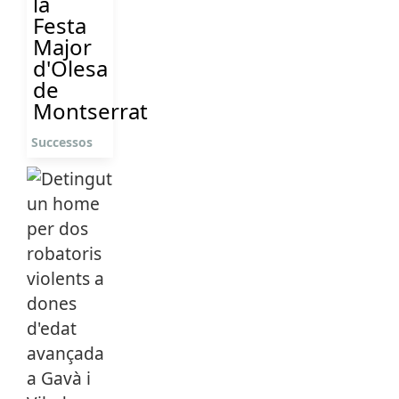
la
Festa
Major
d'Olesa
de
Montserrat
Successos