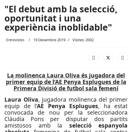
"El debut amb la selecció,
oportunitat i una
experiència inoblidable"
19 Desembre 2019
Visites: 2002
Entrevistes
La molinenca Laura Oliva és jugadora del
primer equip de l’AE Penya Esplugues de la
Primera Divisió de futbol sala femení
Laura Oliva
, jugadora molinenca del primer
equip de l’
AE Penya Esplugues
, ha estat
convocada de nou per la seleccionadora
Clàudia Pons per disputar dos partits
amistosos amb la
selecció espanyola
absoluta
femenina de futbol sala contra