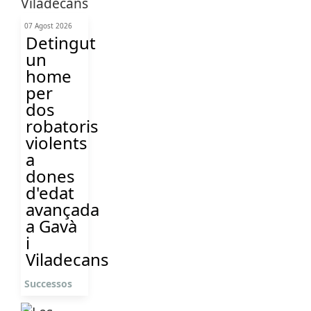
07 Agost 2026
Detingut
un
home
per
dos
robatoris
violents
a
dones
d'edat
avançada
a Gavà
i
Viladecans
Successos