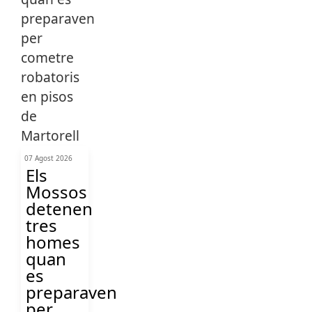
07 Agost 2026
Els
Mossos
detenen
tres
homes
quan
es
preparaven
per