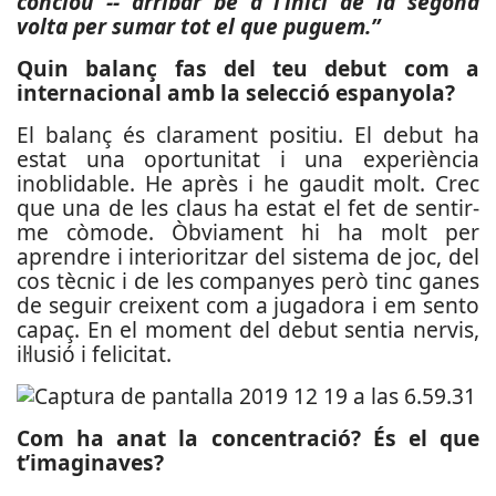
conclou -- arribar bé a l’inici de la segona
volta per sumar tot el que puguem.”
Quin balanç fas del teu debut com a
internacional amb la selecció espanyola?
El balanç és clarament positiu. El debut ha
estat una oportunitat i una experiència
inoblidable. He après i he gaudit molt. Crec
que una de les claus ha estat el fet de sentir-
me còmode. Òbviament hi ha molt per
aprendre i interioritzar del sistema de joc, del
cos tècnic i de les companyes però tinc ganes
de seguir creixent com a jugadora i em sento
capaç. En el moment del debut sentia nervis,
il·lusió i felicitat.
Com ha anat la concentració? És el que
t’imaginaves?