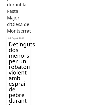
07 Agost 2026
Detinguts
dos
menors
per un
robatori
violent
amb
esprai
de
pebre
durant