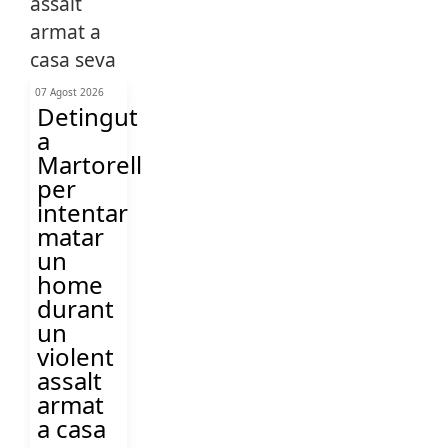
07 Agost 2026
Detingut
a
Martorell
per
intentar
matar
un
home
durant
un
violent
assalt
armat
a casa