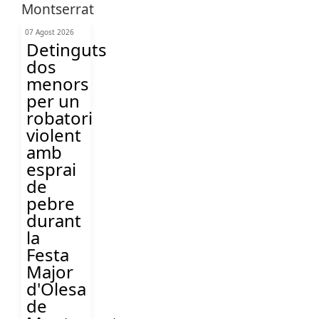
07 Agost 2026
Detinguts
dos
menors
per un
robatori
violent
amb
esprai
de
pebre
durant
la
Festa
Major
d'Olesa
de