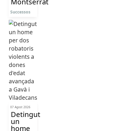
Montserrat
Successos
07 Agost 2026
Detingut
un
home