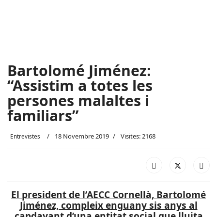
Bartolomé Jiménez:
“Assistim a totes les
persones malaltes i
familiars”
18 Novembre 2019
Visites: 2168
Entrevistes
El president de l’AECC Cornellà, Bartolomé
Jiménez, compleix enguany sis anys al
capdavant d’una entitat social que lluita