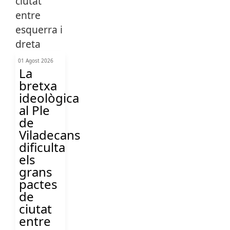
01 Agost 2026
La
bretxa
ideològica
al Ple
de
Viladecans
dificulta
els
grans
pactes
de
ciutat
entre