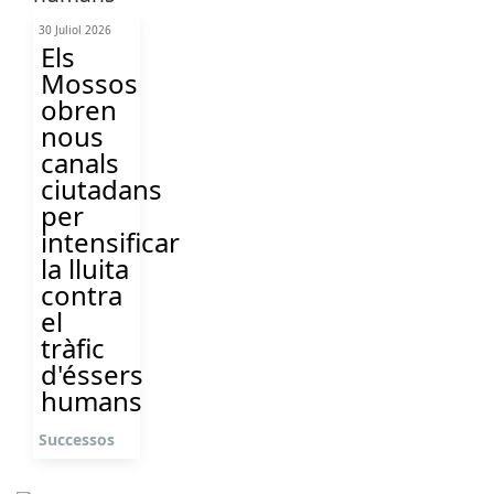
30 Juliol 2026
Els
Mossos
obren
nous
canals
ciutadans
per
intensificar
la lluita
contra
el
tràfic
d'éssers
humans
Successos