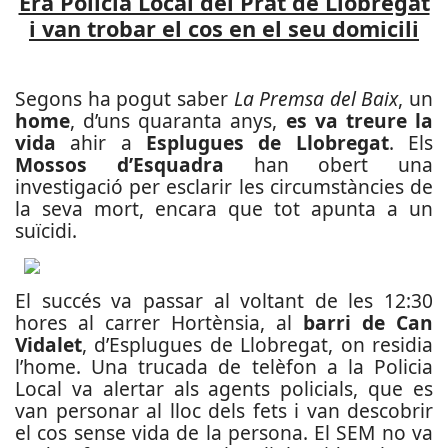
Era Policia Local del Prat de Llobregat
i van trobar el cos en el seu domicili
Segons ha pogut saber
La Premsa del Baix
, un
home
, d’uns quaranta anys,
es va treure la
vida
ahir a
Esplugues de Llobregat
. Els
Mossos d’Esquadra
han obert una
investigació per esclarir les circumstàncies de
la seva mort, encara que tot apunta a un
suïcidi.
El succés va passar al voltant de les 12:30
hores al carrer Hortènsia, al
barri de Can
Vidalet
, d’Esplugues de Llobregat, on residia
l’home. Una trucada de telèfon a la Policia
Local va alertar als agents policials, que es
van personar al lloc dels fets i van descobrir
el cos sense vida de la persona. El SEM no va