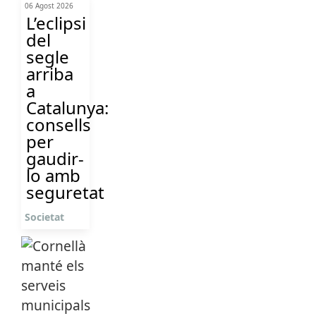
06 Agost 2026
L’eclipsi
del
segle
arriba
a
Catalunya:
consells
per
gaudir-
lo amb
seguretat
Societat