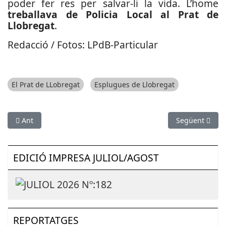
poder fer res per salvar-li la vida. L’home
treballava de Policia Local al Prat de
Llobregat
.
Redacció / Fotos: LPdB-Particular
El Prat de LLobregat
Esplugues de Llobregat
Article anterior: Atacs amb còctels Molotov al Centre de Menor
Article següent
Ant
Següent
EDICIÓ IMPRESA JULIOL/AGOST
REPORTATGES