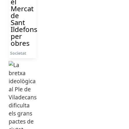
el
Mercat
de
Sant
Ildefons
per
obres
Societat