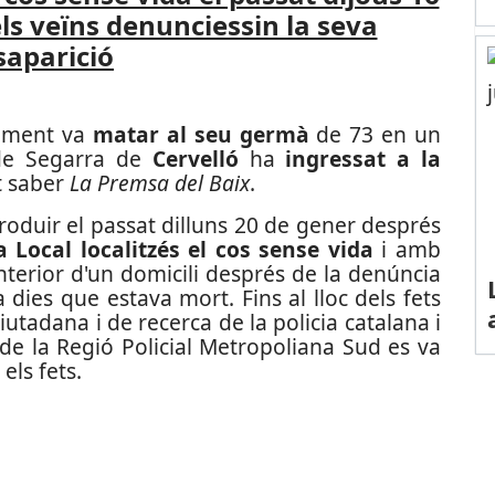
ls veïns denunciessin la seva
saparició
tament va
matar al seu germà
de 73 en un
 de Segarra de
Cervelló
ha
ingressat a la
t saber
La Premsa del Baix
.
roduir el passat dilluns 20 de gener després
ia Local localitzés el cos sense vida
i amb
nterior d'un domicili després de la denúncia
ia dies que estava mort.
Fins al lloc dels fets
iutadana i de recerca de la policia catalana i
 de la Regió Policial Metropoliana Sud es va
els fets.