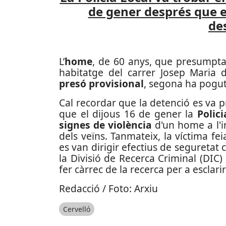
de gener després que e
de
L’
home
, de 60 anys, que presump
habitatge del carrer Josep Maria
presó provisional
, segona ha pogu
Cal recordar que la detenció es va p
que el dijous 16 de gener la
Polic
signes de violència
d'un home a l'i
dels veïns. Tanmateix, la víctima fe
es van dirigir efectius de seguretat c
la Divisió de Recerca Criminal (DIC)
fer càrrec de la recerca per a esclarir 
Redacció / Foto: Arxiu
Cervelló