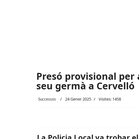
Presó provisional per
seu germà a Cervelló
24 Gener 2025
Visites: 1458
Successos
La Policia Local va trobar el