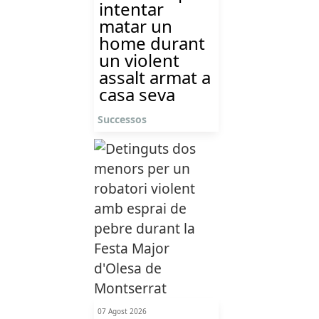
intentar
matar un
home durant
un violent
assalt armat a
casa seva
Successos
07 Agost 2026