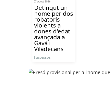
07 Agost 2026
Detingut un
home per dos
robatoris
violents a
dones d'edat
avançada a
Gavà i
Viladecans
Successos