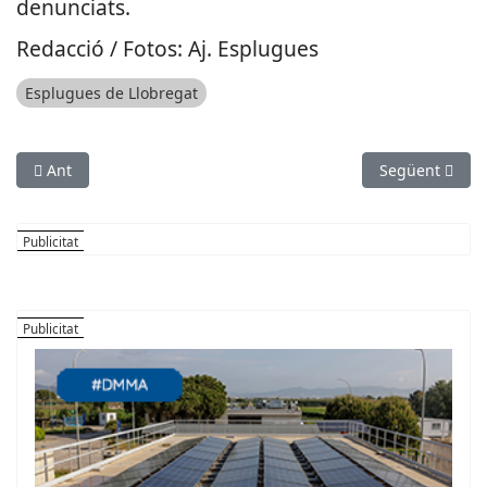
denunciats.
Redacció / Fotos: Aj. Esplugues
Esplugues de Llobregat
Article anterior: Presó per a un jove per tres estrebades de ca
Article següen
Ant
Següent