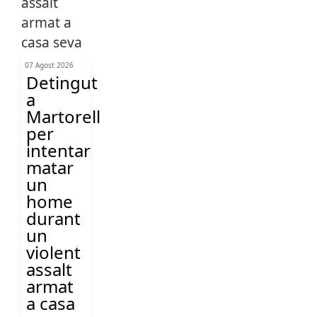
07 Agost 2026
Detingut
a
Martorell
per
intentar
matar
un
home
durant
un
violent
assalt
armat
a casa