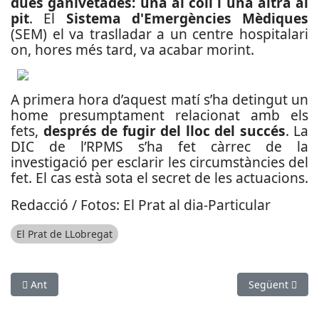
dues ganivetades: una al coll i una altra al
pit
. El
Sistema d'Emergències Mèdiques
(SEM) el va traslladar a un centre hospitalari
on, hores més tard, va acabar morint.
A primera hora d’aquest matí s’ha detingut un
home presumptament relacionat amb els
fets,
després de fugir del lloc del succés
. La
DIC de l’RPMS s’ha fet càrrec de la
investigació per esclarir les circumstàncies del
fet. El cas està sota el secret de les actuacions.
Redacció / Fotos: El Prat al dia-Particular
El Prat de LLobregat
Article anterior: Detenen al Papiol un piròman per calar foc a 
Article següen
Ant
Següent