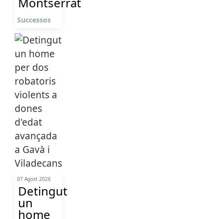
Montserrat
Successos
07 Agost 2026
Detingut
un
home