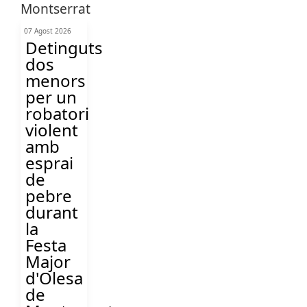
07 Agost 2026
Detinguts
dos
menors
per un
robatori
violent
amb
esprai
de
pebre
durant
la
Festa
Major
d'Olesa
de