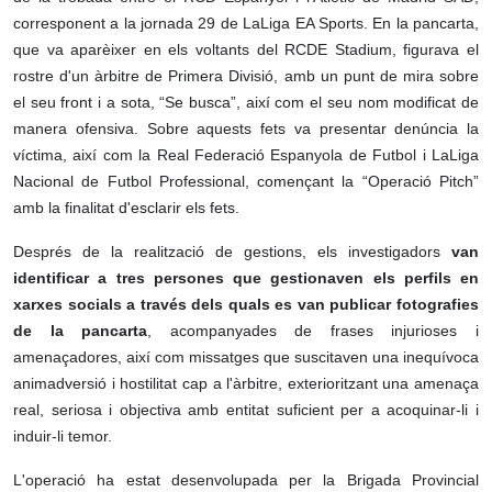
corresponent a la jornada 29 de LaLiga EA Sports. En la pancarta,
que va aparèixer en els voltants del RCDE Stadium, figurava el
rostre d'un àrbitre de Primera Divisió, amb un punt de mira sobre
el seu front i a sota, “Se busca”, així com el seu nom modificat de
manera ofensiva. Sobre aquests fets va presentar denúncia la
víctima, així com la Real Federació Espanyola de Futbol i LaLiga
Nacional de Futbol Professional, començant la “Operació Pitch”
amb la finalitat d'esclarir els fets.
Després de la realització de gestions, els investigadors
van
identificar a tres persones que gestionaven els perfils en
xarxes socials a través dels quals es van publicar fotografies
de la pancarta
, acompanyades de frases injurioses i
amenaçadores, així com missatges que suscitaven una inequívoca
animadversió i hostilitat cap a l'àrbitre, exterioritzant una amenaça
real, seriosa i objectiva amb entitat suficient per a acoquinar-li i
induir-li temor.
L'operació ha estat desenvolupada per la Brigada Provincial