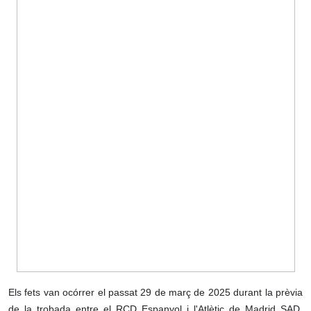
Els fets van ocórrer el passat 29 de març de 2025 durant la prèvia
de la trobada entre el RCD Espanyol i l'Atlètic de Madrid SAD,