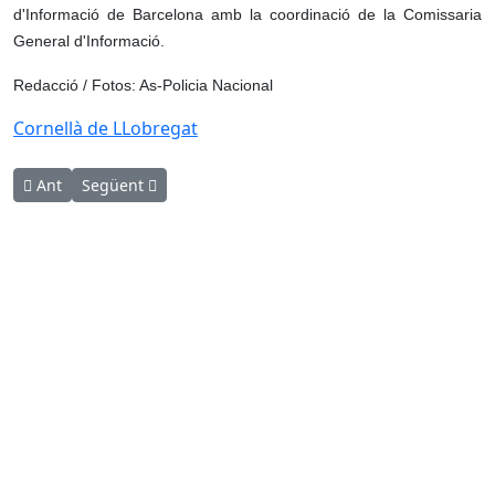
d'Informació de Barcelona amb la coordinació de la Comissaria
General d'Informació.
Redacció / Fotos: As-Policia Nacional
Cornellà de LLobregat
Article anterior: Presó per un home que havia provocat diversos
Article següent: Tres ferits per arma blanca al Prat du
Ant
Següent