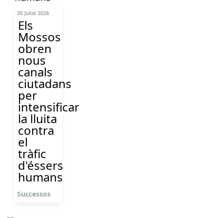
30 Juliol 2026
Els
Mossos
obren
nous
canals
ciutadans
per
intensificar
la lluita
contra
el
tràfic
d'éssers
humans
Successos