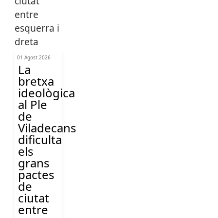
01 Agost 2026
La
bretxa
ideològica
al Ple
de
Viladecans
dificulta
els
grans
pactes
de
ciutat
entre