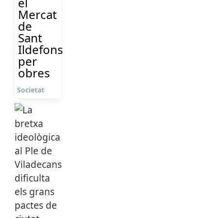
el
Mercat
de
Sant
Ildefons
per
obres
Societat