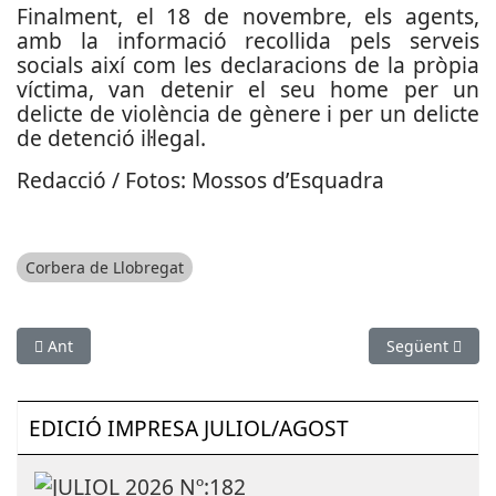
Finalment, el 18 de novembre, els agents,
amb la informació recollida pels serveis
socials així com les declaracions de la pròpia
víctima, van detenir el seu home per un
delicte de violència de gènere i per un delicte
de detenció il·legal.
Redacció / Fotos: Mossos d’Esquadra
Corbera de Llobregat
Article anterior: Els Mossos d’Esquadra ja tenen a punt el Pla 
Article següen
Ant
Següent
EDICIÓ IMPRESA JULIOL/AGOST