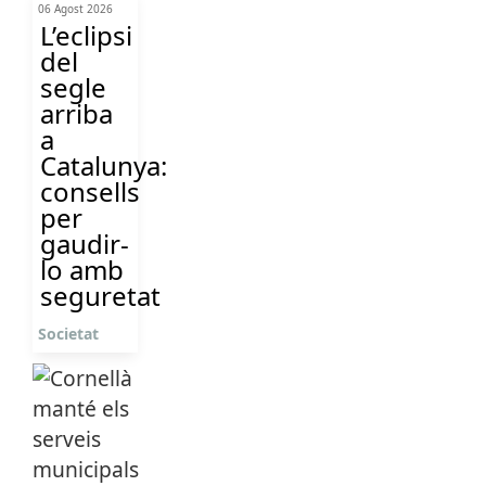
06 Agost 2026
L’eclipsi
del
segle
arriba
a
Catalunya:
consells
per
gaudir-
lo amb
seguretat
Societat