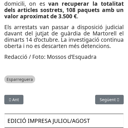
domicili, on es
van recuperar la totalitat
dels articles sostrets, 108 paquets amb un
valor aproximat de 3.500 €
.
Els arrestats van passar a disposició judicial
davant del jutjat de guàrdia de Martorell el
dimarts 14 d’octubre. La investigació continua
oberta i no es descarten més detencions.
Redacció / Foto: Mossos d’Esquadra
Esparreguera
Article anterior: El Mossos d’Esquadra reforcen la seguretat c
Article següen
Ant
Següent
EDICIÓ IMPRESA JULIOL/AGOST