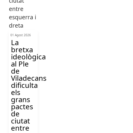
01 Agost 2026
La
bretxa
ideològica
al Ple
de
Viladecans
dificulta
els
grans
pactes
de
ciutat
entre