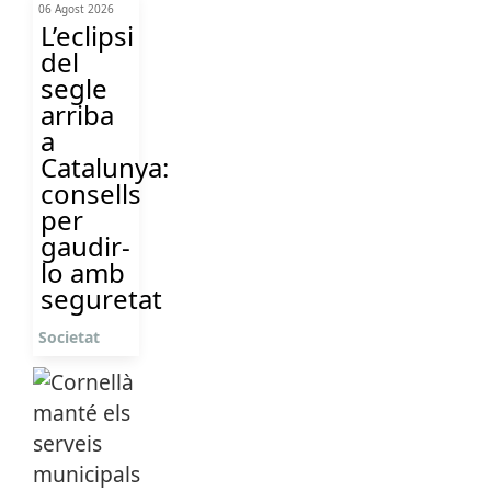
06 Agost 2026
L’eclipsi
del
segle
arriba
a
Catalunya:
consells
per
gaudir-
lo amb
seguretat
Societat