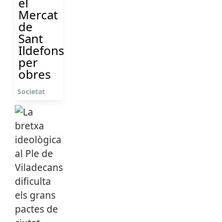
el
Mercat
de
Sant
Ildefons
per
obres
Societat