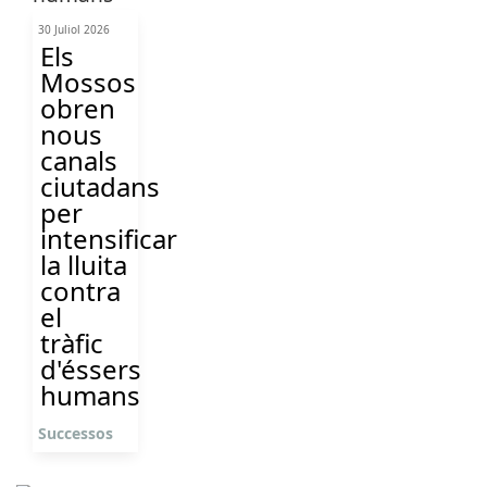
30 Juliol 2026
Els
Mossos
obren
nous
canals
ciutadans
per
intensificar
la lluita
contra
el
tràfic
d'éssers
humans
Successos