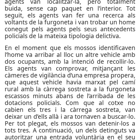
agents van localitzar-la, però totalment
buida, sense cap paquet en l’interior. Tot
seguit, els agents van fer una recerca als
voltants de la furgoneta i van trobar un home
conegut pels agents pels seus antecedents
policials de la mateixa tipologia delictiva.
En el moment que els mossos identificaven
l’home va arribar al lloc un altre vehicle amb
dos ocupants, amb la intenció de recollir-lo.
Els agents van comprovar, mitjançant les
càmeres de vigilància d’una empresa propera,
que aquest vehicle havia marxat pel camí
rural amb la càrrega sostreta a la furgoneta
escassos minuts abans de l’arribada de les
dotacions policials. Com que al cotxe no
cabien els tres i la càrrega sostreta, van
deixar un d’ells allà i ara tornaven a buscar-lo.
Per tot plegat, els mossos van detenir-los a
tots tres.
A continuació, un dels detinguts va
autoritzar una entrada voluntària en el seu