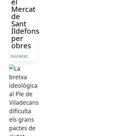
el
Mercat
de
Sant
Ildefons
per
obres
Societat