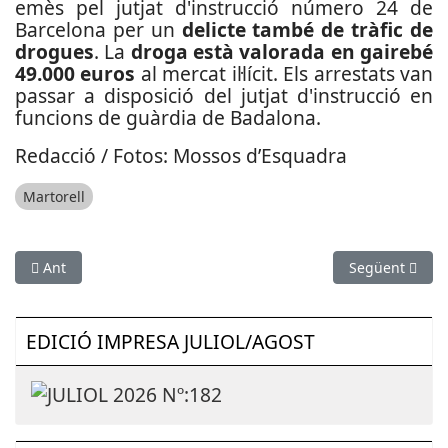
emès pel jutjat d'instrucció número 24 de
Barcelona per un
delicte també de tràfic de
drogues
. La
droga està valorada en gairebé
49.000 euros
al mercat il·lícit. Els arrestats van
passar a disposició del jutjat d'instrucció en
funcions de guàrdia de Badalona.
Redacció / Fotos: Mossos d’Esquadra
Martorell
Article anterior: Detinguts a l’Aeroport del Prat per cometre u
Article següen
Ant
Següent
EDICIÓ IMPRESA JULIOL/AGOST