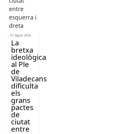
01 Agost 2026
La
bretxa
ideològica
al Ple
de
Viladecans
dificulta
els
grans
pactes
de
ciutat
entre