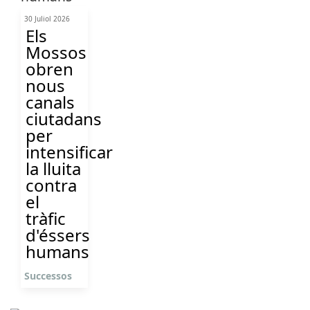
30 Juliol 2026
Els
Mossos
obren
nous
canals
ciutadans
per
intensificar
la lluita
contra
el
tràfic
d'éssers
humans
Successos