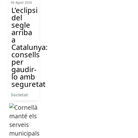
06 Agost 2026
L’eclipsi
del
segle
arriba
a
Catalunya:
consells
per
gaudir-
lo amb
seguretat
Societat