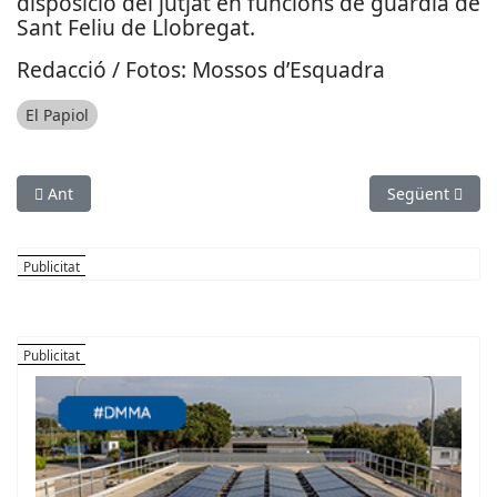
disposició del jutjat en funcions de guàrdia de
Sant Feliu de Llobregat.
Redacció / Fotos: Mossos d’Esquadra
El Papiol
Article anterior: Agredit un agent de Mossos d’Esquadra a Gavà 
Article següen
Ant
Següent