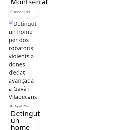
Montserrat
Successos
07 Agost 2026
Detingut
un
home