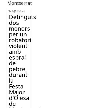
07 Agost 2026
Detinguts
dos
menors
per un
robatori
violent
amb
esprai
de
pebre
durant
la
Festa
Major
d'Olesa
de