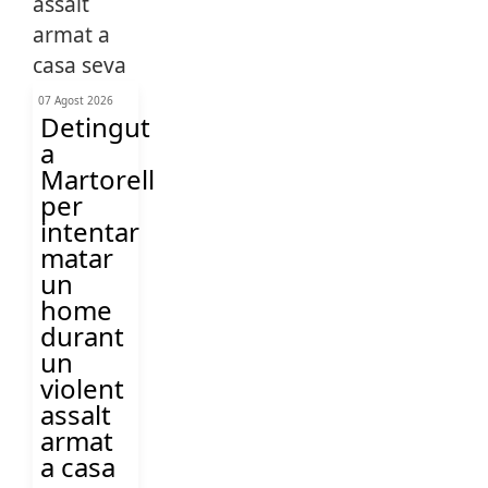
07 Agost 2026
Detingut
a
Martorell
per
intentar
matar
un
home
durant
un
violent
assalt
armat
a casa