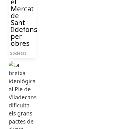
el
Mercat
de
Sant
Ildefons
per
obres
Societat