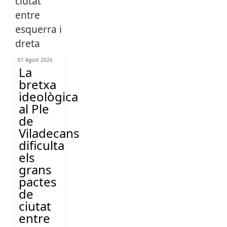
01 Agost 2026
La
bretxa
ideològica
al Ple
de
Viladecans
dificulta
els
grans
pactes
de
ciutat
entre