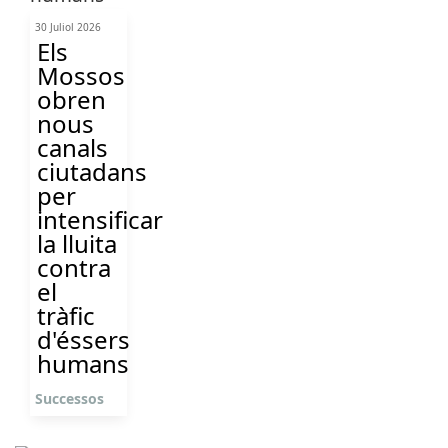
30 Juliol 2026
Els
Mossos
obren
nous
canals
ciutadans
per
intensificar
la lluita
contra
el
tràfic
d'éssers
humans
Successos