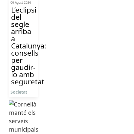
06 Agost 2026
L’eclipsi
del
segle
arriba
a
Catalunya:
consells
per
gaudir-
lo amb
seguretat
Societat