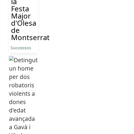
la
Festa
Major
d'Olesa
de
Montserrat
Successos