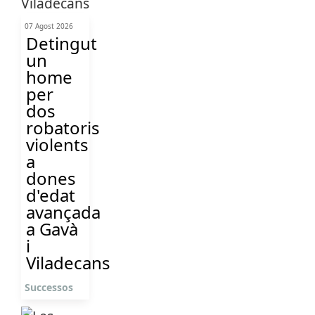
07 Agost 2026
Detingut
un
home
per
dos
robatoris
violents
a
dones
d'edat
avançada
a Gavà
i
Viladecans
Successos