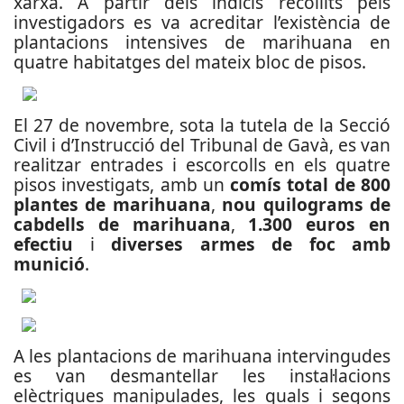
xarxa.
A partir dels indicis recollits pels
investigadors es va acreditar l’existència de
plantacions intensives de marihuana en
quatre habitatges del mateix bloc de pisos.
El 27 de novembre, sota la tutela de la Secció
Civil i d’Instrucció del Tribunal de Gavà, es van
realitzar entrades i escorcolls en els quatre
pisos investigats, amb un
comís total de 800
plantes de marihuana
,
nou quilograms de
cabdells de marihuana
,
1.300 euros en
efectiu
i
diverses armes de foc amb
munició
.
A les plantacions de marihuana intervingudes
es van desmantellar les instal·lacions
elèctriques manipulades, les quals i segons