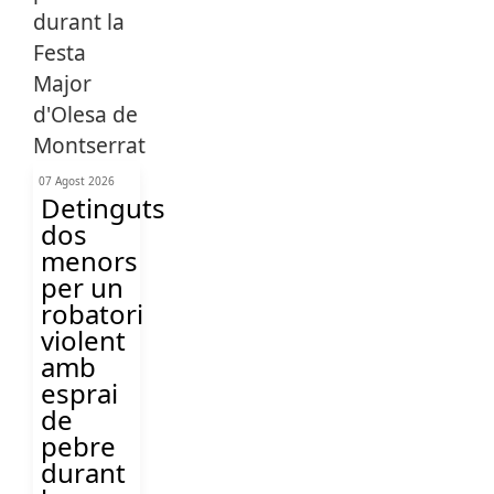
07 Agost 2026
Detinguts
dos
menors
per un
robatori
violent
amb
esprai
de
pebre
durant