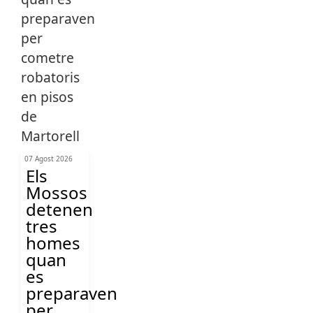
07 Agost 2026
Els
Mossos
detenen
tres
homes
quan
es
preparaven
per