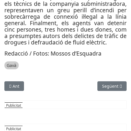
els tècnics de la companyia subministradora,
representaven un greu perill d’incendi per
sobrecàrrega de connexió il·legal a la línia
general.
Finalment, els agents van detenir
cinc persones, tres homes i dues dones, com
a presumptes autors dels delictes de tràfic de
drogues i defraudació de fluid elèctric.
Redacció / Fotos: Mossos d’Esquadra
Gavà
Article anterior: La Policia Nacional desmantella un cultiu in
Article següen
Ant
Següent