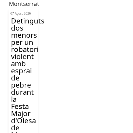
07 Agost 2026
Detinguts
dos
menors
per un
robatori
violent
amb
esprai
de
pebre
durant
la
Festa
Major
d'Olesa
de