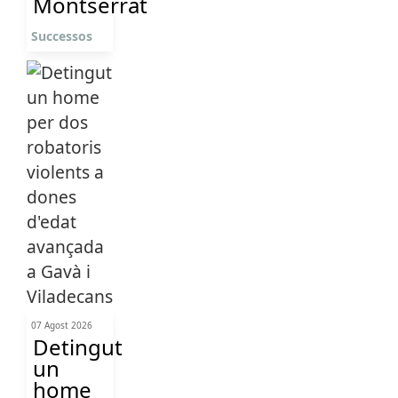
Montserrat
Successos
07 Agost 2026
Detingut
un
home