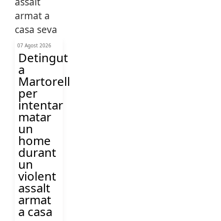
07 Agost 2026
Detingut
a
Martorell
per
intentar
matar
un
home
durant
un
violent
assalt
armat
a casa