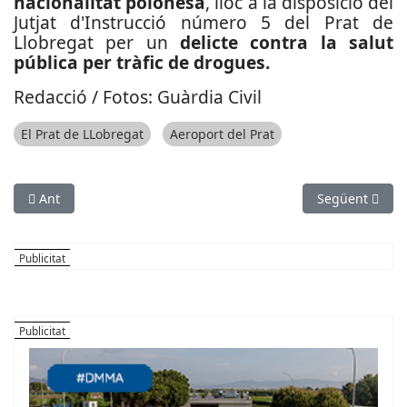
nacionalitat polonesa
, lloc a la disposició del
Jutjat d'Instrucció número 5 del Prat de
Llobregat per un
delicte contra la salut
pública per tràfic de drogues.
Redacció / Fotos: Guàrdia Civil
El Prat de LLobregat
Aeroport del Prat
Article anterior: Detingut a Martorell un home amb una ordre
Article següen
Ant
Següent