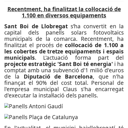
Recentment, ha finalitzat la col·locació de
1.100 en diversos equipaments
Sant Boi de Llobregat
s’ha convertit en la
capital dels panells solars fotovoltaics
municipals de la comarca. Recentment, ha
finalitzat el procés de
col·locació de 1.100 a
les cobertes de tretze equipaments i espais
municipals
. L'actuació forma part del
projecte estratègic 'Sant Boi té energia'
i ha
comptat amb una subvenció d'1 milió d'euros
de la
Diputació de Barcelona
, que n'ha
finançat el 90% del cost total. Personal de
l'empresa municipal Claus s'ha encarregat
d'executar la instal·lació dels panells.
En l'actualitat, el municipi baixllobregatí té