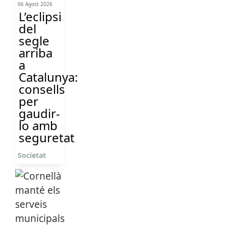
06 Agost 2026
L’eclipsi
del
segle
arriba
a
Catalunya:
consells
per
gaudir-
lo amb
seguretat
Societat