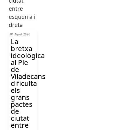
01 Agost 2026
La
bretxa
ideològica
al Ple
de
Viladecans
dificulta
els
grans
pactes
de
ciutat
entre