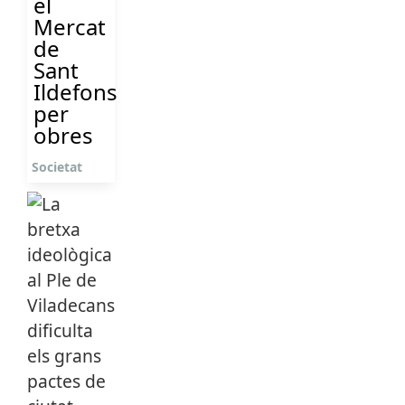
el
Mercat
de
Sant
Ildefons
per
obres
Societat