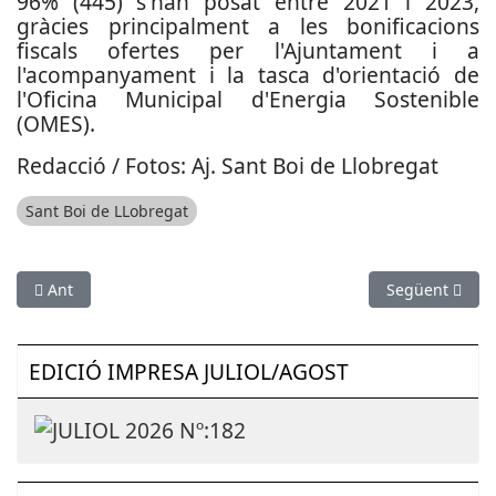
96% (445) s'han posat entre 2021 i 2023,
gràcies principalment a les bonificacions
fiscals ofertes per l'Ajuntament i a
l'acompanyament i la tasca d'orientació de
l'Oficina Municipal d'Energia Sostenible
(OMES).
Redacció / Fotos: Aj. Sant Boi de Llobregat
Sant Boi de LLobregat
Article anterior: Balcells visita el TCA de l’Hospital Sagrat Cor 
Article següent
Ant
Següent
EDICIÓ IMPRESA JULIOL/AGOST