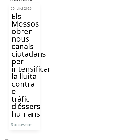
30 Juliol 2026
Els
Mossos
obren
nous
canals
ciutadans
per
intensificar
la lluita
contra
el
tràfic
d'éssers
humans
Successos