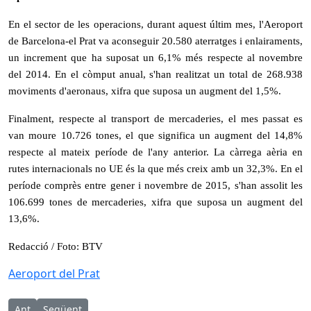
En el sector de les operacions, durant aquest últim mes, l'Aeroport
de Barcelona-el Prat va aconseguir 20.580 aterratges i enlairaments,
un increment que ha suposat un 6,1% més respecte al novembre
del 2014. En el còmput anual, s'han realitzat un total de 268.938
moviments d'aeronaus, xifra que suposa un augment del 1,5%.
Finalment, respecte al transport de mercaderies, el mes passat es
van moure 10.726 tones, el que significa un augment del 14,8%
respecte al mateix període de l'any anterior. La càrrega aèria en
rutes internacionals no UE és la que més creix amb un 32,3%. En el
període comprès entre gener i novembre de 2015, s'han assolit les
106.699 tones de mercaderies, xifra que suposa un augment del
13,6%.
Redacció / Foto: BTV
Aeroport del Prat
Article anterior: El Papiol s’afegeix a la coordinadora creada c
Article següent: Josep Maria Salas un reconeixement de l
Ant
Següent