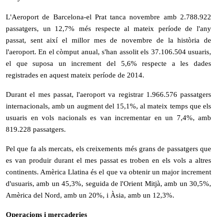
L'Aeroport de Barcelona-el Prat tanca novembre amb 2.788.922
passatgers, un 12,7% més respecte al mateix període de l'any
passat, sent així el millor mes de novembre de la història de
l'aeroport. En el còmput anual, s'han assolit els 37.106.504 usuaris,
el que suposa un increment del 5,6% respecte a les dades
registrades en aquest mateix període de 2014.
Durant el mes passat, l'aeroport va registrar 1.966.576 passatgers
internacionals, amb un augment del 15,1%, al mateix temps que els
usuaris en vols nacionals es van incrementar en un 7,4%, amb
819.228 passatgers.
Pel que fa als mercats, els creixements més grans de passatgers que
es van produir durant el mes passat es troben en els vols a altres
continents. Amèrica Llatina és el que va obtenir un major increment
d'usuaris, amb un 45,3%, seguida de l'Orient Mitjà, amb un 30,5%,
Amèrica del Nord, amb un 20%, i Àsia, amb un 12,3%.
Operacions i mercaderies