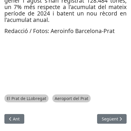
gener i agost s'han registrat 128.484 tones,
un 7% més respecte a l'acumulat del mateix
període de 2024 i batent un nou rècord en
l'acumulat anual.
Redacció / Fotos: Aeroinfo Barcelona-Prat
El Prat de LLobregat
Aeroport del Prat
Article anterior: Reobre el Centre Cívic Les Planes després de
Article següent
Ant
Següent