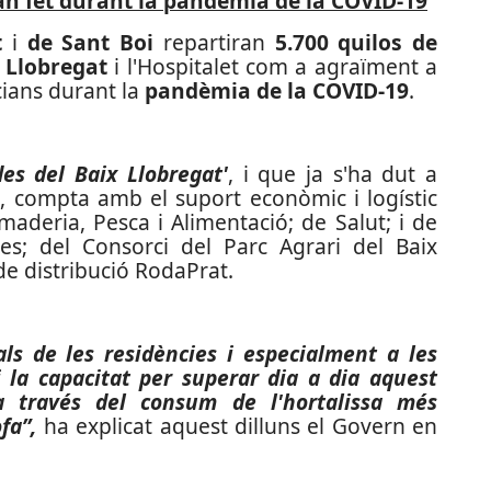
an fet durant la pandèmia de la COVID-19
t
i
de Sant Boi
repartiran
5.700 quilos de
x Llobregat
i l'Hospitalet com a agraïment a
ncians durant la
pandèmia de la COVID-19
.
des del Baix Llobregat'
, i que ja s'ha dut a
, compta amb el suport econòmic i logístic
amaderia, Pesca i Alimentació; de Salut; i de
ies; del Consorci del Parc Agrari del Baix
de distribució RodaPrat.
nals de les residències i especialment a les
i la capacitat per superar dia a dia aquest
a través del consum de l'hortalissa més
fa”,
ha explicat aquest dilluns el Govern en