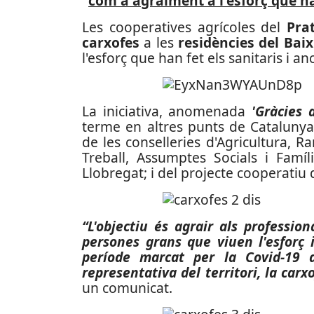
com a agraïment a l'esforç que h
Les cooperatives agrícoles del
Pra
carxofes
a les
residències del Bai
l'esforç que han fet els sanitaris i a
La iniciativa, anomenada
'Gràcies 
terme en altres punts de Catalunya
de les conselleries d'Agricultura, R
Treball, Assumptes Socials i Famíl
Llobregat; i del projecte cooperatiu 
“L'objectiu és agrair als professio
persones grans que viuen l'esforç 
període marcat per la Covid-19 
representativa del territori, la carxo
un comunicat.