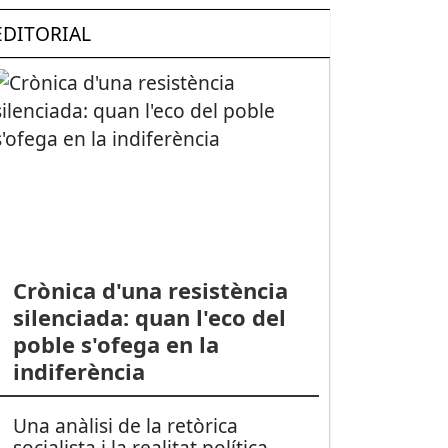
EDITORIAL
Crònica d'una resistència
silenciada: quan l'eco del
poble s'ofega en la
indiferència
Una anàlisi de la retòrica
socialista i la realitat política