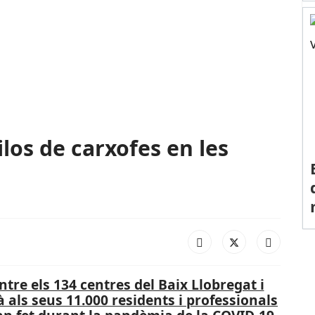
ilos de carxofes en les
ntre els 134 centres del Baix Llobregat i
à als seus 11.000 residents i professionals