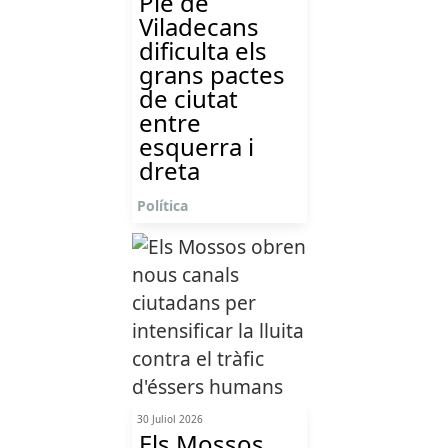
Ple de
Viladecans
dificulta els
grans pactes
de ciutat
entre
esquerra i
dreta
Política
30 Juliol 2026
Els Mossos