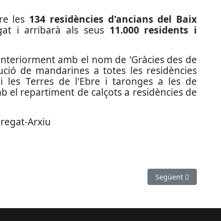
tre les
134 residències d'ancians del Baix
gat i arribarà als seus
11.000 residents i
 anteriorment amb el nom de 'Gràcies des de
bució de mandarines a totes les residències
 les Terres de l'Ebre i taronges a les de
mb el repartiment de calçots a residències de
bregat-Arxiu
de la COVID-19 al Baix Llobregat
Article següent: El 
Següent