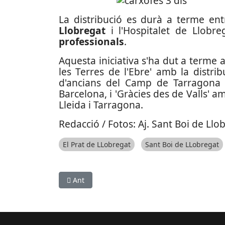
La distribució es durà a terme en
Llobregat
i l'Hospitalet de Llobre
professionals
.
Aquesta iniciativa s'ha dut a terme
les Terres de l'Ebre' amb la distri
d'ancians del Camp de Tarragona i
Barcelona, i 'Gràcies des de Valls' a
Lleida i Tarragona.
Redacció / Fotos: Aj. Sant Boi de Llo
El Prat de LLobregat
Sant Boi de LLobregat
Article anterior: Baixa la velocitat de contagi 
Ant