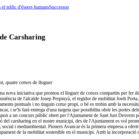
 el tràfic d'éssers humans
Successos
 de Carsharing
t, quatre cotxes de lloguer
una nova iniciativa que promou el lloguer de cotxes compartits per fer d
stència de l'alcalde Josep Perpinyà, el regidor de mobilitat Jordi Porta
çaments puntuals i no tinguin cotxe propi, o bé es trobin amb la necessit
ar, i se'ls farà entrega d'una targeta que possibilita obrir les portes de
espon a un concurs públic obert per l'Ajuntament de Sant Just Desvern p
el carsharing en el nostre municipi, des de l'Ajuntament es vol promoure
, social i mediambiental. Pioners Avancar és la primera empresa a oferir
upament de la mobilitat sostenible en el municipi. Amb la incorporació d