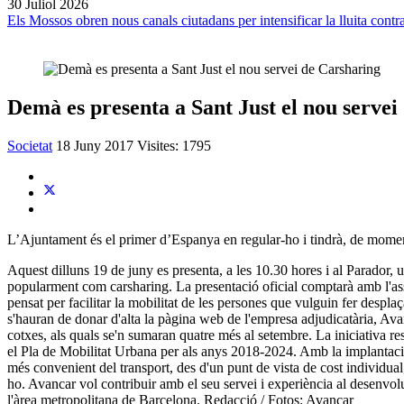
30 Juliol 2026
Els Mossos obren nous canals ciutadans per intensificar la lluita contra
Demà es presenta a Sant Just el nou servei
Societat
18 Juny 2017
Visites: 1795
L’Ajuntament és el primer d’Espanya en regular-ho i tindrà, de momen
Aquest dilluns 19 de juny es presenta, a les 10.30 hores i al Parador, 
popularment com carsharing. La presentació oficial comptarà amb l'assi
pensat per facilitar la mobilitat de les persones que vulguin fer despla
s'hauran de donar d'alta la pàgina web de l'empresa adjudicatària, Avanc
cotxes, als quals se'n sumaran quatre més al setembre. La iniciativa r
el Pla de Mobilitat Urbana per als anys 2018-2024. Amb la implantació d
més convenient del transport, des d'un punt de vista de cost individual
ho. Avancar vol contribuir amb el seu servei i experiència al desenvol
l'àrea metropolitana de Barcelona. Redacció / Fotos: Avancar