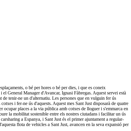
esplaçaments, o bé per hores o bé per dies, i que es coneix
, i el General Manager d'Avancar, Ignasi Fàbregas. Aquest servei està
at de tenir-ne un d'alternatiu. Les persones que en vulguin fer ús
ls cotxes i fer-ne ús d'aquests. Aquest mes Sant Just disposarà de quatre
er ocupar places a la via pública amb cotxes de lloguer i s'emmarca en
 la mobilitat sostenible entre els nostres ciutadans i facilitar un ús
 carsharing a Espanya, i Sant Just és el primer ajuntament a regular-
'aquesta flota de vehicles a Sant Just, avancen en la seva expansió per