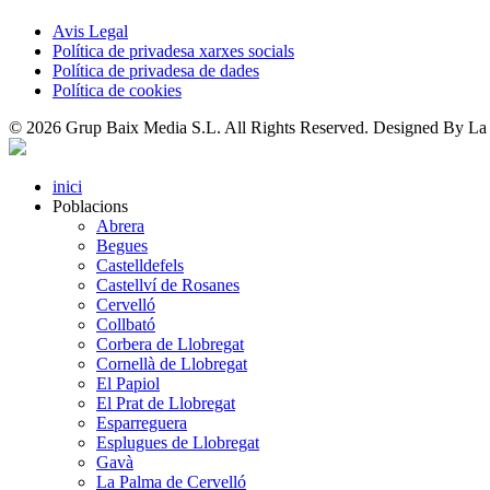
Avis Legal
Política de privadesa xarxes socials
Política de privadesa de dades
Política de cookies
© 2026 Grup Baix Media S.L. All Rights Reserved. Designed By La
inici
Poblacions
Abrera
Begues
Castelldefels
Castellví de Rosanes
Cervelló
Collbató
Corbera de Llobregat
Cornellà de Llobregat
El Papiol
El Prat de Llobregat
Esparreguera
Esplugues de Llobregat
Gavà
La Palma de Cervelló