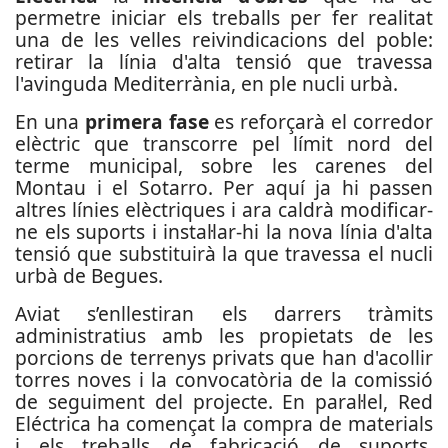
permetre iniciar els treballs per fer realitat
una de les velles reivindicacions del poble:
retirar la línia d'alta tensió que travessa
l'avinguda Mediterrània, en ple nucli urbà.
En una
primera fase
es reforçarà el corredor
elèctric que transcorre pel límit nord del
terme municipal, sobre les carenes del
Montau i el Sotarro. Per aquí ja hi passen
altres línies elèctriques i ara caldrà modificar-
ne els suports i instal·lar-hi la nova línia d'alta
tensió que substituirà la que travessa el nucli
urbà de Begues.
Aviat s’enllestiran els darrers tràmits
administratius amb les propietats de les
porcions de terrenys privats que han d'acollir
torres noves i la convocatòria de la comissió
de seguiment del projecte. En paral·lel, Red
Eléctrica ha començat la compra de materials
i els treballs de fabricació de suports,