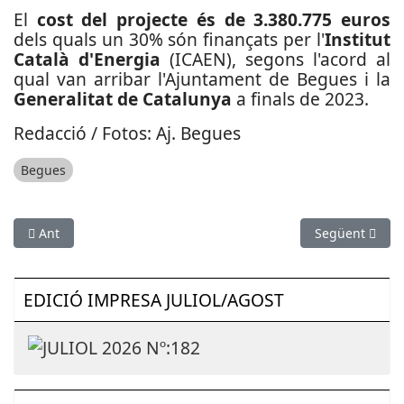
El
cost del projecte és de 3.380.775 euros
dels quals un 30% són finançats per l'
Institut
Català d'Energia
(ICAEN), segons l'acord al
qual van arribar l'Ajuntament de Begues i la
Generalitat de Catalunya
a finals de 2023.
Redacció / Fotos: Aj. Begues
Begues
Article anterior: Sant Joan Despí arribarà als trenta-tres quilò
Article següen
Ant
Següent
EDICIÓ IMPRESA JULIOL/AGOST