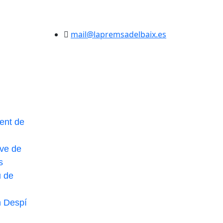
mail@lapremsadelbaix.es
ent de
ve de
s
u de
n Despí