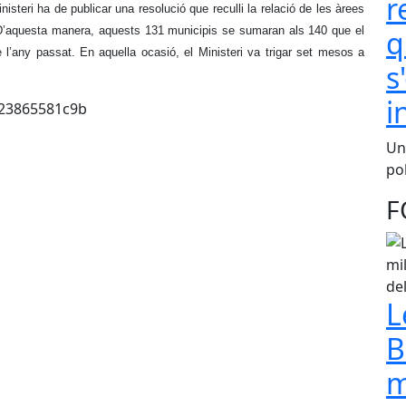
r
isteri ha de publicar una resolució que reculli la relació de les àrees
q
 D’aquesta manera, aquests 131 municipis se sumaran als 140 que el
e l’any passat. En aquella ocasió, el Ministeri va trigar set mesos a
s
i
Una
pol
F
L
B
m