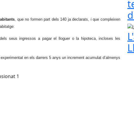
t
d
abitants
, que no formen part dels 140 ja declarats, i que compleixen
abitatge:
L
ls seus ingressos a pagar el lloguer o la hipoteca, incloses les
L
i experimentat en els darrers 5 anys un increment acumulat d’almenys