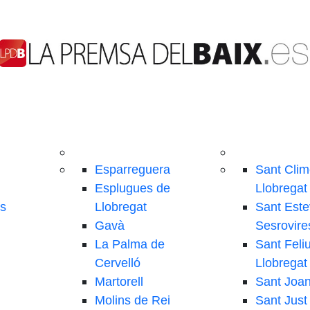
Esparreguera
Sant Clim
Esplugues de
Llobregat
ls
Llobregat
Sant Este
Gavà
Sesrovire
La Palma de
Sant Feli
Cervelló
Llobregat
Martorell
Sant Joa
Molins de Rei
Sant Just