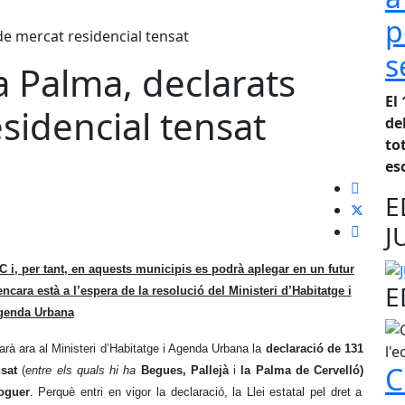
p
s
la Palma, declarats
El
sidencial tensat
de
to
es
E
J
C i, per tant, en aquests municipis es podrà aplegar en un futur
E
encara està a l’espera de la resolució del Ministeri d’Habitatge i
genda Urbana
arà ara al Ministeri d’Habitatge i Agenda Urbana la
declaració de 131
C
sat
(
entre els quals hi ha
Begues, Pallejà
i
la Palma de Cervelló)
loguer
. Perquè entri en vigor la declaració, la Llei estatal pel dret a