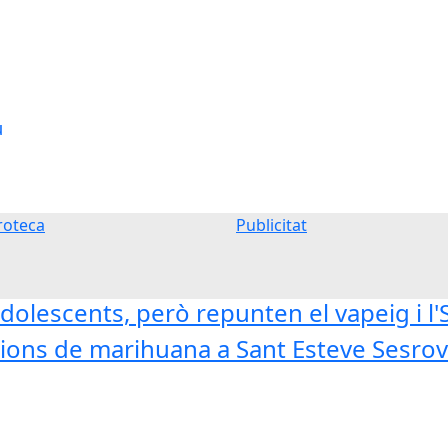
u
oteca
Publicitat
dolescents, però repunten el vapeig i l
ons de marihuana a Sant Esteve Sesrovi