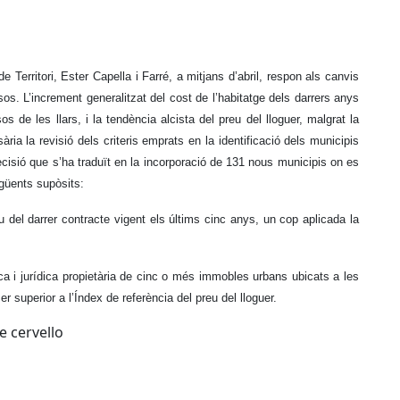
 Territori, Ester Capella i Farré, a mitjans d’abril, respon als canvis
os. L’increment generalitzat del cost de l’habitatge dels darrers anys
 de les llars, i la tendència alcista del preu del lloguer, malgrat la
ria la revisió dels criteris emprats en la identificació dels municipis
cisió que s’ha traduït en la incorporació de 131 nous municipis on es
egüents supòsits:
u del darrer contracte vigent els últims cinc anys, un cop aplicada la
sica i jurídica propietària de cinc o més immobles urbans ubicats a les
er superior a l’Índex de referència del preu del lloguer.