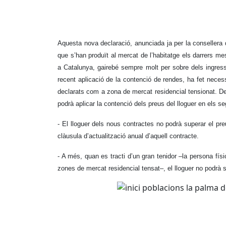
Aquesta nova declaració, anunciada ja per la consellera de
que s’han produït al mercat de l’habitatge els darrers mes
a Catalunya, gairebé sempre molt per sobre dels ingressos
recent aplicació de la contenció de rendes, ha fet necessà
declarats com a zona de mercat residencial tensionat. De
podrà aplicar la contenció dels preus del lloguer en els s
- El lloguer dels nous contractes no podrà superar el pre
clàusula d’actualització anual d’aquell contracte.
- A més, quan es tracti d’un gran tenidor ­­–la persona fí
zones de mercat residencial tensat­­­–, el lloguer no podrà s