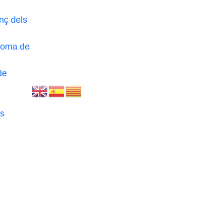
nç dels
loma de
de
s