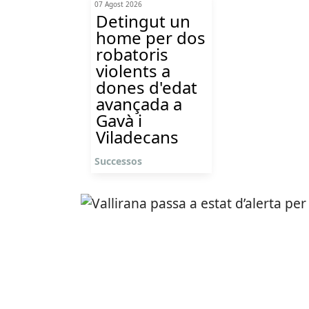
07 Agost 2026
Detingut un
home per dos
robatoris
violents a
dones d'edat
avançada a
Gavà i
Viladecans
Successos