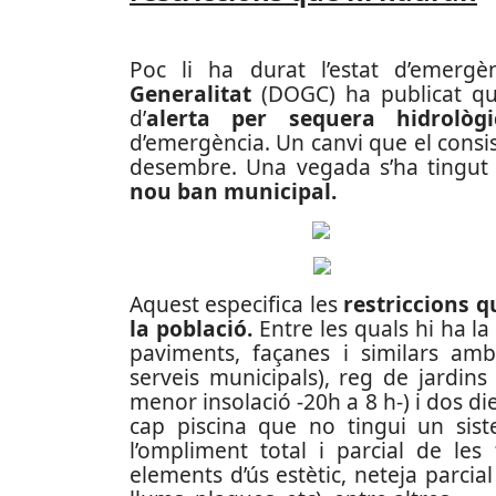
Poc li ha durat l’estat d’emerg
Generalitat
(DOGC) ha publicat que
d’
alerta per sequera hidrològi
d’emergència. Un canvi que el consi
desembre. Una vegada s’ha tingut l
nou ban municipal.
Aquest especifica les
restriccions q
la població.
Entre les quals hi ha la
paviments, façanes i similars amb
serveis municipals), reg de jardins 
menor insolació -20h a 8 h-) i dos d
cap piscina que no tingui un siste
l’ompliment total i parcial de les f
elements d’ús estètic, neteja parcial