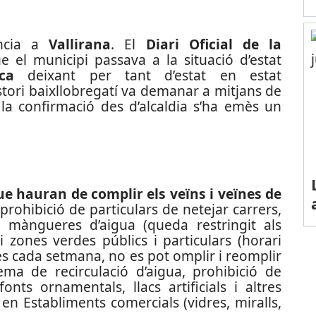
ència a
Vallirana
. El
Diari Oficial de la
 el municipi passava a la situació d’estat
ca
deixant per tant d’estat en estat
stori baixllobregatí va demanar a mitjans de
a confirmació des d’alcaldia s’ha emès un
ue hauran de complir els veïns i veïnes de
 prohibició de particulars de netejar carrers,
 màngueres d’aigua (queda restringit als
i zones verdes públics i particulars (horari
ies cada setmana, no es pot omplir i reomplir
ma de recirculació d’aigua, prohibició de
onts ornamentals, llacs artificials i altres
 en Establiments comercials (vidres, miralls,