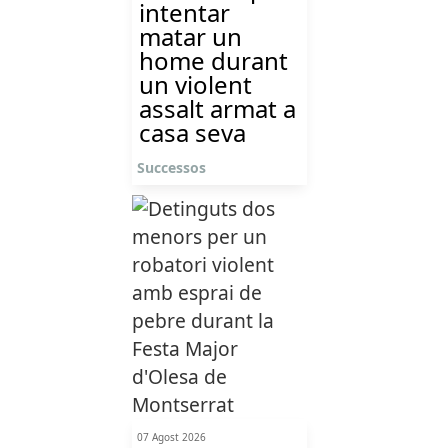
intentar
matar un
home durant
un violent
assalt armat a
casa seva
Successos
07 Agost 2026