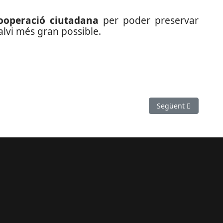
ooperació ciutadana
per poder preservar
talvi més gran possible.
ó de la Green Production Lab
Article següent: Vi
Següent