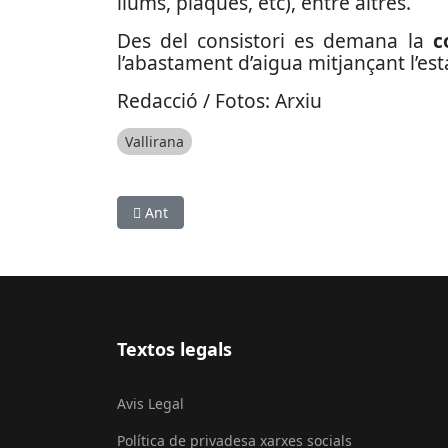
llums, plaques, etc), entre altres.
Des del consistori es demana la
c
l’abastament d’aigua mitjançant l’es
Redacció / Fotos: Arxiu
Vallirana
Article anterior: El Prat acull la primera edici
Ant
Textos legals
Avis Legal
Política de privadesa xarxes socials