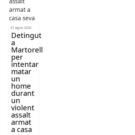
07 Agost 2026
Detingut
a
Martorell
per
intentar
matar
un
home
durant
un
violent
assalt
armat
a casa