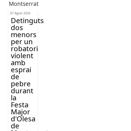
07 Agost 2026
Detinguts
dos
menors
per un
robatori
violent
amb
esprai
de
pebre
durant
la
Festa
Major
d'Olesa
de