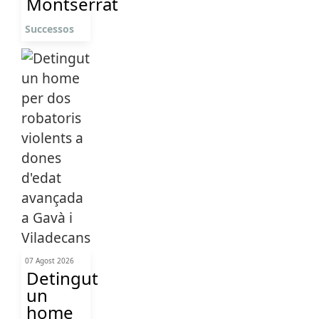
Montserrat
Successos
07 Agost 2026
Detingut
un
home