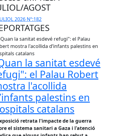
ULIOL/AGOST
EPORTATGES
Quan la sanitat esdevé
efugi": el Palau Robert
ostra l'acollida
’infants palestins en
ospitals catalans
exposició retrata l'impacte de la guerra
bre el sistema sanitari a Gaza i l'atenció
dica que alguns infants han rebut a
...