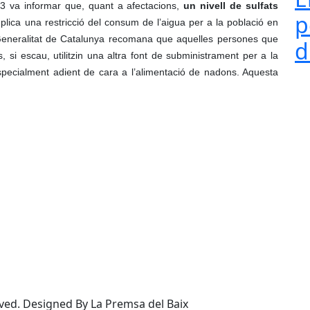
3 va informar que, quant a afectacions,
un nivell de sulfats
p
lica una restricció del consum de l’aigua per a la població en
a Generalitat de Catalunya recomana que aquelles persones que
d
s, si escau, utilitzin una altra font de subministrament per a la
ecialment adient de cara a l’alimentació de nadons. Aquesta
a el Pla de Ponent
’Ordenança municipal de la ZBE
rved. Designed By La Premsa del Baix