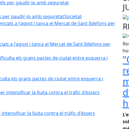
J
lls per gaudir-lo amb seguretat
Societat
R
als a l'agost i tanca el Mercat de Sant Ildefons per
"
r
m
iculta els grans pactes de ciutat entre esquerra i
d
h
tensificar la lluita contra el tràfic d'éssers
L'
so
mè