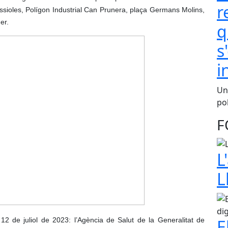
r
sioles, Polígon Industrial Can Prunera, plaça Germans Molins,
ner.
q
s
i
Una
pol
F
L
L
2 de juliol de 2023: l’Agència de Salut de la Generalitat de
E