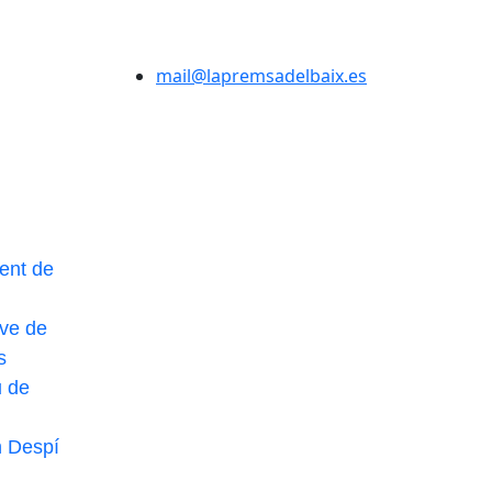
mail@lapremsadelbaix.es
ent de
ve de
s
u de
n Despí