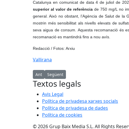
Catalunya en comunicat de data 4 de juliol de 202
superior al valor de referència
de 750 mg/L no imp
general. Això no obstant, l’Agència de Salut de l
mostrin més sensibilitat als nivells elevats de sulfat
seva aigua de consum. Aquesta recomanació és esp
recomanació es mantindrà fins a nou avís.
Redacció / Fotos: Arxiu
Vallirana
Article anterior: L’Ajuntament es posiciona contr
Article següent: ERC-Viladecans rebutja l
Ant
Següent
Textos legals
Avis Legal
Política de privadesa xarxes socials
Política de privadesa de dades
Política de cookies
© 2026 Grup Baix Media S.L. All Rights Rese