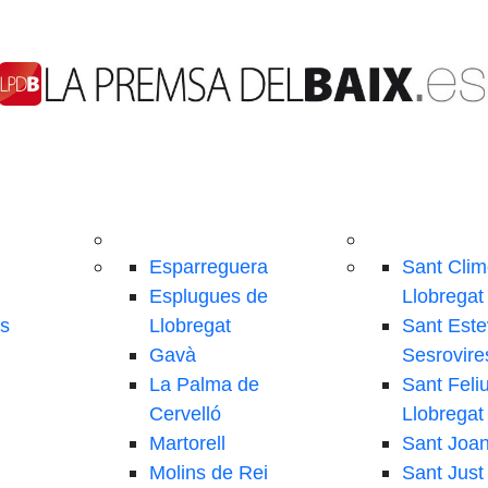
Esparreguera
Sant Clim
Esplugues de
Llobregat
ls
Llobregat
Sant Este
Gavà
Sesrovire
La Palma de
Sant Feli
Cervelló
Llobregat
Martorell
Sant Joa
Molins de Rei
Sant Just