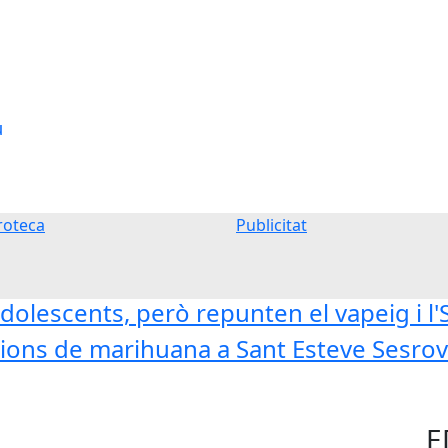
u
oteca
Publicitat
dolescents, però repunten el vapeig i l
ons de marihuana a Sant Esteve Sesrovi
E