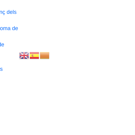
nç dels
loma de
de
s