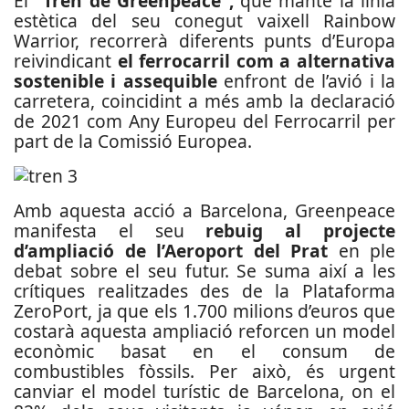
El
“Tren de Greenpeace”,
que manté la línia
estètica del seu conegut vaixell Rainbow
Warrior, recorrerà diferents punts d’Europa
reivindicant
el ferrocarril com a alternativa
sostenible i assequible
enfront de l’avió i la
carretera, coincidint a més amb la declaració
de 2021 com Any Europeu del Ferrocarril per
part de la Comissió Europea.
Amb aquesta acció a Barcelona, Greenpeace
manifesta el seu
rebuig al projecte
d’ampliació de l’Aeroport del Prat
en ple
debat sobre el seu futur. Se suma així a les
crítiques realitzades des de la Plataforma
ZeroPort, ja que els 1.700 milions d’euros que
costarà aquesta ampliació reforcen un model
econòmic basat en el consum de
combustibles fòssils. Per això, és urgent
canviar el model turístic de Barcelona, on el