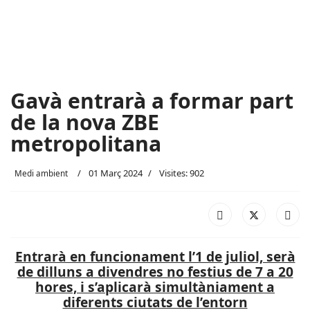
Gavà entrarà a formar part
de la nova ZBE
metropolitana
01 Març 2024
Visites: 902
Medi ambient
Entrarà en funcionament l’1 de juliol, serà
de dilluns a divendres no festius de 7 a 20
hores, i s’aplicarà simultàniament a
diferents ciutats de l’entorn