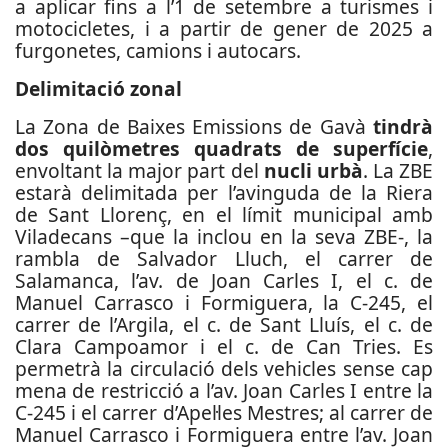
a aplicar fins a l’1 de setembre a turismes i
motocicletes, i a partir de gener de 2025 a
furgonetes, camions i autocars.
Delimitació zonal
La Zona de Baixes Emissions de Gavà
tindrà
dos quilòmetres quadrats de superfície
,
envoltant la major part del
nucli urbà
. La ZBE
estarà delimitada per l’avinguda de la Riera
de Sant Llorenç, en el límit municipal amb
Viladecans –que la inclou en la seva ZBE-, la
rambla de Salvador Lluch, el carrer de
Salamanca, l’av. de Joan Carles I, el c. de
Manuel Carrasco i Formiguera, la C-245, el
carrer de l’Argila, el c. de Sant Lluís, el c. de
Clara Campoamor i el c. de Can Tries. Es
permetrà la circulació dels vehicles sense cap
mena de restricció a l’av. Joan Carles I entre la
C-245 i el carrer d’Apel·les Mestres; al carrer de
Manuel Carrasco i Formiguera entre l’av. Joan