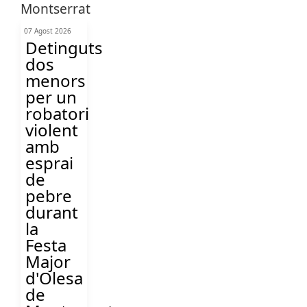
07 Agost 2026
Detinguts
dos
menors
per un
robatori
violent
amb
esprai
de
pebre
durant
la
Festa
Major
d'Olesa
de