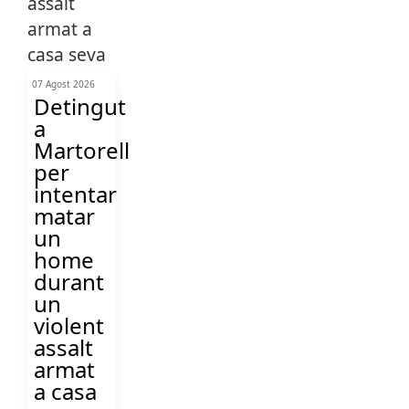
07 Agost 2026
Detingut
a
Martorell
per
intentar
matar
un
home
durant
un
violent
assalt
armat
a casa