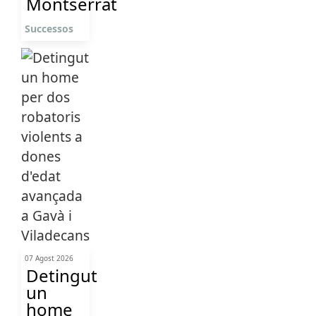
Montserrat
Successos
07 Agost 2026
Detingut
un
home