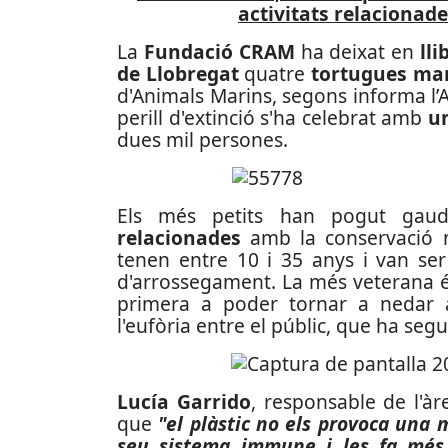
activitats relacionad
La
Fundació CRAM
ha deixat en
lli
de Llobregat
quatre
tortugues ma
d'Animals Marins, segons informa l’
perill d'extinció s'ha celebrat amb
un
dues mil persones.
Els més petits han pogut gau
relacionades
amb la conservació m
tenen entre 10 i 35 anys i van se
d'arrossegament. La més veterana és
primera a poder tornar a nedar 
l'eufòria entre el públic, que ha se
Lucía Garrido
, responsable de l'àr
que
"el plàstic no els provoca una 
seu sistema immune i les fa més 