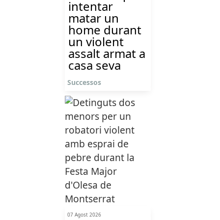
intentar
matar un
home durant
un violent
assalt armat a
casa seva
Successos
07 Agost 2026