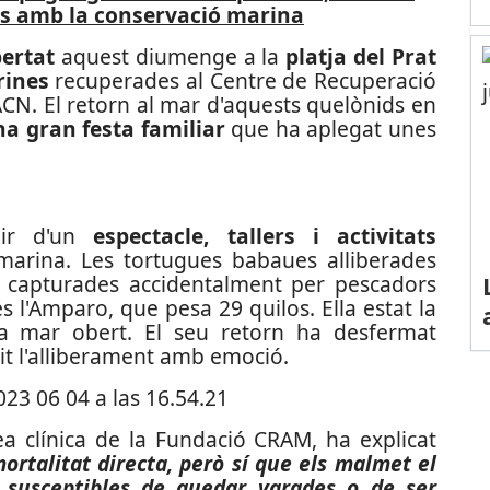
es amb la conservació marina
bertat
aquest diumenge a la
platja del Prat
rines
recuperades al Centre de Recuperació
ACN. El retorn al mar d'aquests quelònids en
a gran festa familiar
que ha aplegat unes
dir d'un
espectacle, tallers i activitats
arina. Les tortugues babaues alliberades
r capturades accidentalment per pescadors
 l'Amparo, que pesa 29 quilos. Ella estat la
a mar obert. El seu retorn ha desfermat
guit l'alliberament amb emoció.
ea clínica de la Fundació CRAM, ha explicat
mortalitat directa, però sí que els malmet el
susceptibles de quedar varades o de ser