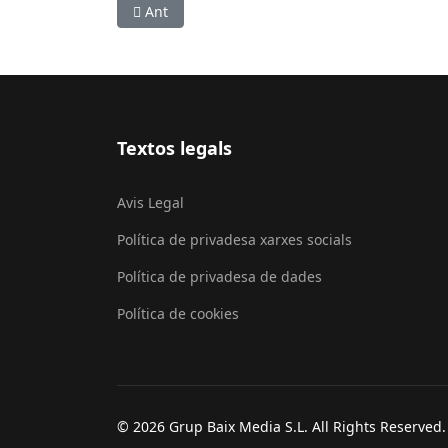
Article anterior: Entitats socials i ecologistes 
Ant
Textos legals
Avis Legal
Política de privadesa xarxes socials
Política de privadesa de dades
Política de cookies
© 2026 Grup Baix Media S.L. All Rights Reserved