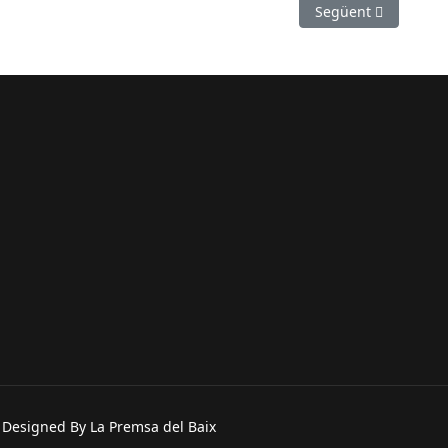
reclamen l’ampliació del ZEPA
Article següent: Es 
Següent
. Designed By La Premsa del Baix