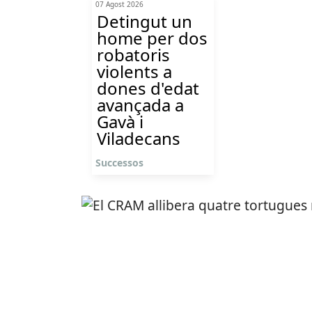
07 Agost 2026
Detingut un
home per dos
robatoris
violents a
dones d'edat
avançada a
Gavà i
Viladecans
Successos