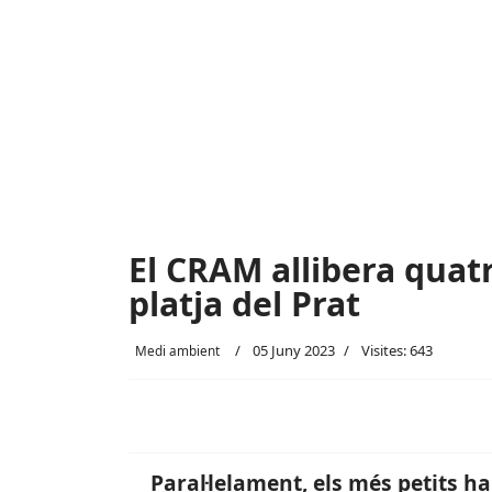
El CRAM allibera quat
platja del Prat
05 Juny 2023
Visites: 643
Medi ambient
Paral·lelament, els més petits ha