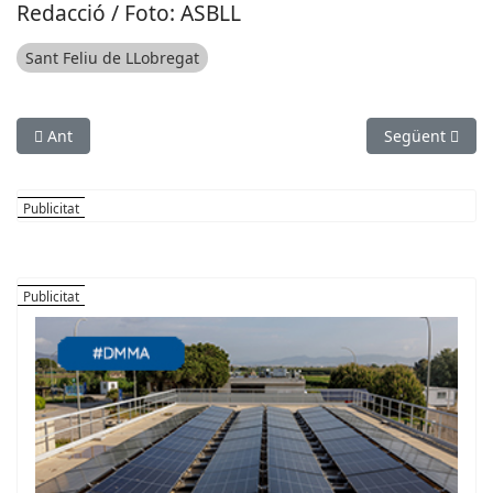
Redacció / Foto: ASBLL
Sant Feliu de LLobregat
Article anterior: Comença la Setmana de la Mobilitat Sostenib
Article següen
Ant
Següent