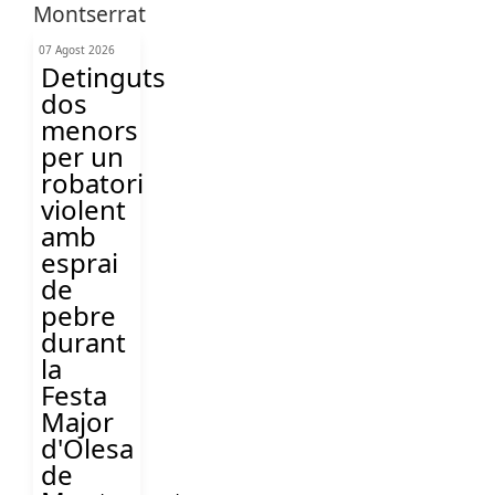
07 Agost 2026
Detinguts
dos
menors
per un
robatori
violent
amb
esprai
de
pebre
durant
la
Festa
Major
d'Olesa
de