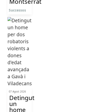
Montserrat
Successos
07 Agost 2026
Detingut
un
home