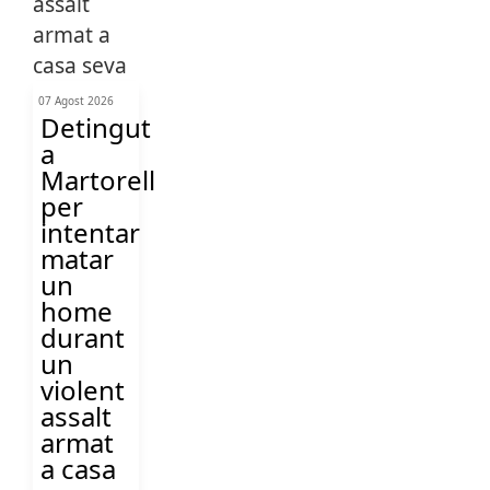
07 Agost 2026
Detingut
a
Martorell
per
intentar
matar
un
home
durant
un
violent
assalt
armat
a casa